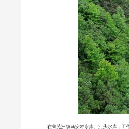
在菁芜洲镇马安冲水库、江头水库，工