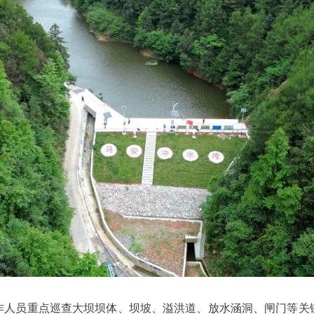
作人员重点巡查大坝坝体、坝坡、溢洪道、放水涵洞、闸门等关