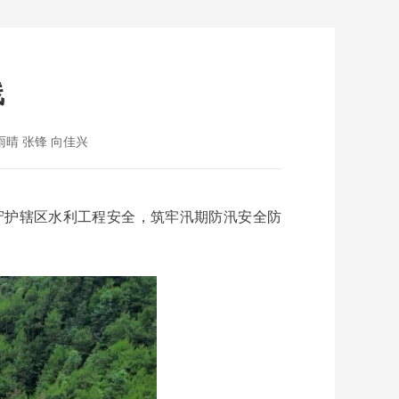
线
晴 张锋 向佳兴
守护辖区水利工程安全，筑牢汛期防汛安全防