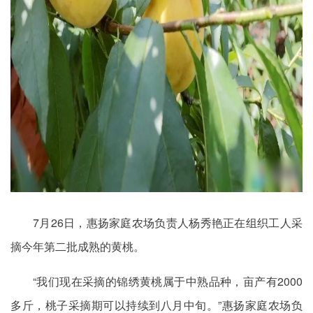
7月26日，惠扬家庭农场负责人杨秀艳正在组织工人采
摘今年第二批成熟的黄桃。
“我们现在采摘的锦绣黄桃属于中熟品种，亩产有2000
多斤，桃子采摘期可以持续到八月中旬。”惠扬家庭农场负