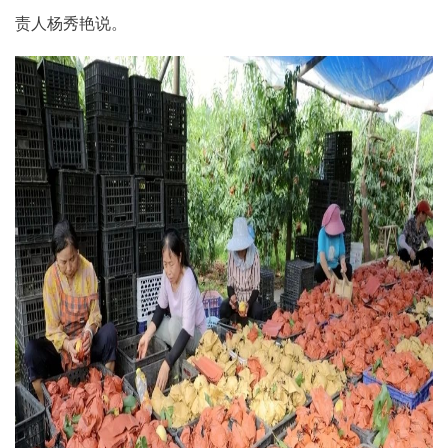
责人杨秀艳说。