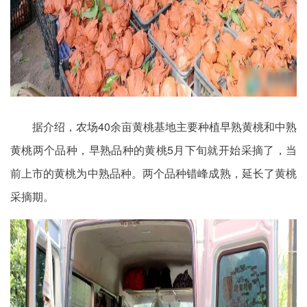
据介绍，农场40余亩黄桃基地主要种植早熟黄桃和中熟
黄桃两个品种，早熟品种的黄桃5月下旬就开始采摘了，当
前上市的黄桃为中熟品种。两个品种错峰成熟，延长了黄桃
采摘期。