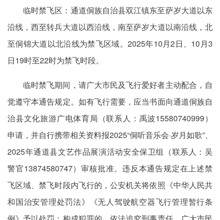
临时禁飞区：通道侗族自治县双江镇东至萨岁大道以东
沿线，西至转兵大道以西沿线，南至萨岁大道以南沿线，北
至侗锦大道以北沿线为禁飞区域。2025年10月2日、10月3
日19时至22时为禁飞时段。
临时禁飞期间，请广大市民及飞行爱好者主动配合，自
觉遵守本通告规定。如有飞行需要，应当书面向通道侗族自
治县文化旅游广电体育局（联系人：禹波15580740999）
申请，并自行携带相关资料报2025“侗听音乐会·岁月如歌”、
2025年通道县文艺作品展演活动安全保卫组（联系人：吴
警官13874580747）审核批准。违反本通告规定在上述禁
飞区域、禁飞时段内飞行的，公安机关将依照《中华人民共
和国治安管理处罚法》《无人驾驶航空器飞行管理暂行条
例》予以处罚；构成犯罪的，依法追究刑事责任。广大市民