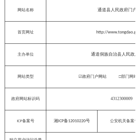
网站名称
通道县人民政府门户
首页网址
http://www.tongdao.gov
主办单位
通道侗族自治县人民政府
网站类型
☑政府门户网站
□
部门
政府网站标识码
4312300009
备案号
湘
备
号
公安机关备案号
ICP
12010220
ICP
独立用户访问总量