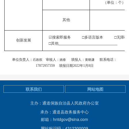
（单位：个）
其他
☑
搜索即服务
□
多语言版本
□
无障
创新发展
□其他
__________________________________
单位负责人：
审核人：
填报人：
联系电话：
石政权
姚春
黄晓谦
17872957359 填报日期202
2
年
1月8日
联系我们
网站地图
主办：通道侗族自治县人民政府办公室
承办：通道县政务服务中心
邮箱：hntdgov@sina.com
网站标识码：4312300009