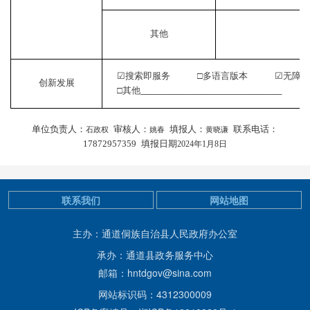
其他
☑
搜索即服务
□
多语言版本
☑
无
创新发展
□其他
__________________________________
单位负责人：
审核人：
填报人：
联系电话：
石政权
姚春
黄晓谦
17872957359
填报日期
202
4
年
1月
8
日
联系我们
网站地图
主办：通道侗族自治县人民政府办公室
承办：通道县政务服务中心
邮箱：hntdgov@sina.com
网站标识码：4312300009