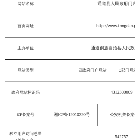
网站名称
通道县人民政府门户
首页网址
http://www.tongdao.gov
主办单位
通道侗族自治县人民政府
网站类型
☑
政府门户网站
□
部门
政府网站标识码
4312300009
备案号
湘
备
号
公安机关备案号
ICP
12010220
ICP
独立用户访问总量
542757