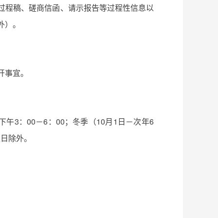
过程稿、磋商信函、请示报告等过程性信息以
除外）。
公开事宜。
下午3：00－6：00；冬季（10月1日－次年6
假日除外。