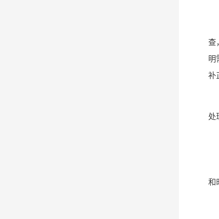
查
明
补
处
和