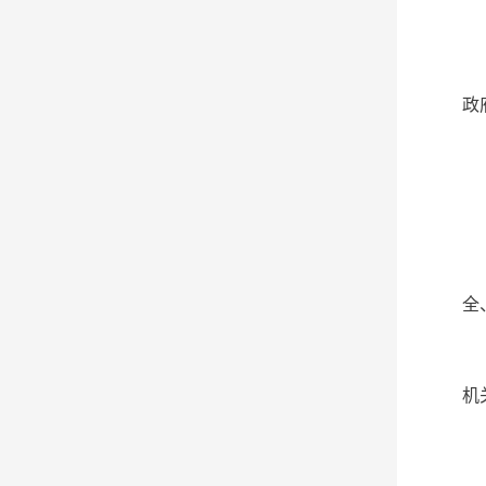
政
全
机