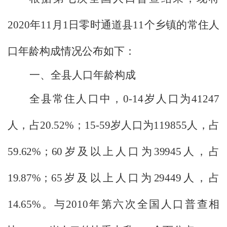
2020
年
11
月
1
日零时通道县
11
个乡镇的常住人
口年龄构成情况公布如下：
一、全县人口年龄构成
全县常住人口中，
0-14
岁人口为
41247
人，占
20.52%
；
15-59
岁人口为
119855
人，占
59
.62%
；
60
岁及以上人口为
39945
人，占
19.87%
；
65
岁及以上人口为
29449
人，占
14.65%
。与
2010
年第六次全国人口普查相