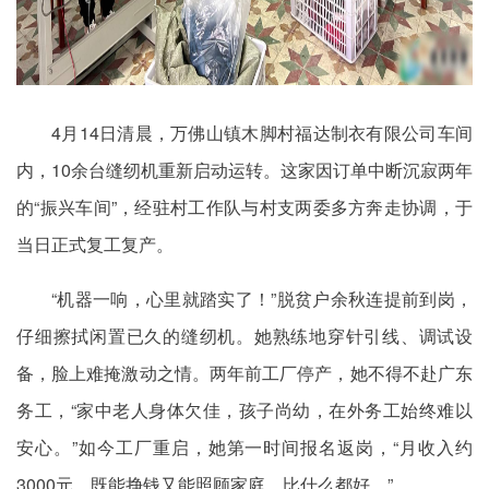
4月14日清晨，万佛山镇木脚村福达制衣有限公司车间
内，10余台缝纫机重新启动运转。这家因订单中断沉寂两年
的“振兴车间”，经驻村工作队与村支两委多方奔走协调，于
当日正式复工复产。
“机器一响，心里就踏实了！”脱贫户余秋连提前到岗，
仔细擦拭闲置已久的缝纫机。她熟练地穿针引线、调试设
备，脸上难掩激动之情。两年前工厂停产，她不得不赴广东
务工，“家中老人身体欠佳，孩子尚幼，在外务工始终难以
安心。”如今工厂重启，她第一时间报名返岗，“月收入约
3000元，既能挣钱又能照顾家庭，比什么都好。”