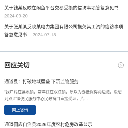
04
关于钱某反映在闲鱼平台交易受损的信访事项答复意见书
2024-09-20
条
关于张某某反映某电力集团有限公司拖欠其工资的信访事项
12
答复意见书
2024-07-18
》
关
回应关切
12
通道县：打破地域壁垒 下沉监管服务
“我户籍在县溪镇，常年住在双江镇，原以为办低保得两边跑，没想
到双江镇便民服务中心民政窗口直接受理，片...
网上咨询
通道侗族自治县2026年度农村危房改造公示