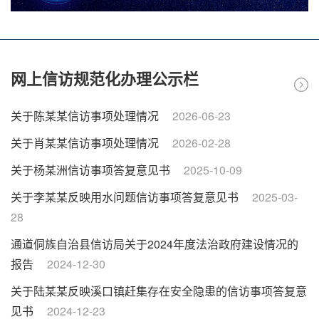
4
开始时间：2026年02月06日
结束时间：2026年
03月06日
10
网上信访规范化办理公示栏
关于划定全县禁止开垦陡坡地范围的征求意
已经结束
5
见公告
关于陈某某信访事项处理情况
2026-06-23
开始时间：2025年11月26日
结束时间：2025年
07
12月03日
关于肖某某信访事项处理情况
2026-02-28
烧
关于杨某洲信访事项答复意见书
2025-10-09
电子产品使用情况调查问卷
正在调查
6
关于李某某反映用水问题信访事项答复意见书
2025-03-
07
开始时间：2025年11月05日
结束时间：2026年
28
11月05日
通道侗族自治县信访局关于2024年度法治政府建设情况的
06
报告
2024-12-30
则
关于陆某某反映溪口镇赶集存在安全隐患的信访事项答复意
见书
2024-12-23