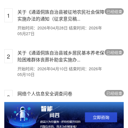
2
2025年事业单位招聘
办
关于《通道侗族自治县被征地农民社会保障
已经结束
1
2
实施办法的通知（征求意见稿...
药材批发价格咨询
05
开始时间：2026年04月28日
结束时间：2026年
2
查询文件
05月27日
难
2025年事业单位招聘考试时间
关于《通道侗族自治县城乡居民基本养老保
已经结束
05
2
2025年5月人才引进考试
险困难群体丧葬补助金实施办...
开始时间：2026年04月10日
结束时间：2026年
关于S341通道县双江至独坡（牙屯堡至独坡段）公路工程动工时间的询问请示
05月10日
05
网络个人信息安全调查问卷
已经结束
3
03
开始时间：2026年03月07日
结束时间：2026年
05月07日
通
12
老年健康知识认知调查问卷
已经结束