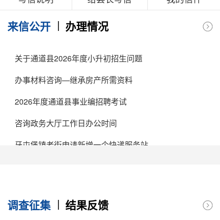
来信公开
办理情况
2
关于通道县2026年度小升初招生问题
2
办事材料咨询—继承房产所需资料
2
2026年度通道县事业编招聘考试
2
咨询政务大厅工作日办公时间
2
牙屯堡镇老街申请新增一个快递服务站
2
想买房子，具体在哪个网站可以查到商品房售卖公示
2
咨询本地住房公积金管理部门的联系电话
2
调查征集
结果反馈
关于2025年我县事业单位招聘问题
2