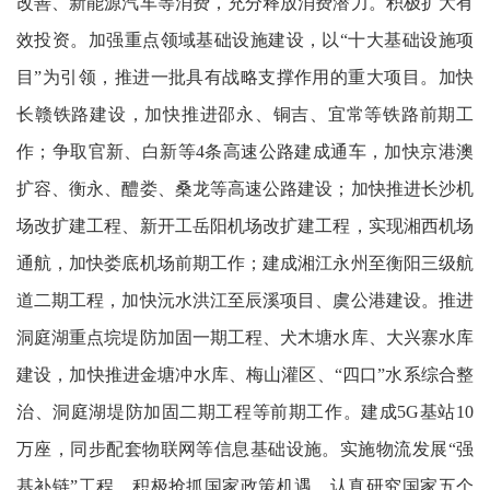
改善、新能源汽车等消费，充分释放消费潜力。积极扩大有
效投资。加强重点领域基础设施建设，以“十大基础设施项
目”为引领，推进一批具有战略支撑作用的重大项目。加快
长赣铁路建设，加快推进邵永、铜吉、宜常等铁路前期工
作；争取官新、白新等4条高速公路建成通车，加快京港澳
扩容、衡永、醴娄、桑龙等高速公路建设；加快推进长沙机
场改扩建工程、新开工岳阳机场改扩建工程，实现湘西机场
通航，加快娄底机场前期工作；建成湘江永州至衡阳三级航
道二期工程，加快沅水洪江至辰溪项目、虞公港建设。推进
洞庭湖重点垸堤防加固一期工程、犬木塘水库、大兴寨水库
建设，加快推进金塘冲水库、梅山灌区、“四口”水系综合整
治、洞庭湖堤防加固二期工程等前期工作。建成5G基站10
万座，同步配套物联网等信息基础设施。实施物流发展“强
基补链”工程。积极抢抓国家政策机遇。认真研究国家五个