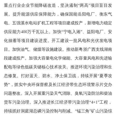
重点行业企业节能降碳改造，坚决遏制“两高”项目盲目发
展。提升能源供应保障能力，确保国能岳阳电厂、衡东气
电、五强溪水电站扩机工程等项目建成投产，新增电力稳定
供应能力400万千瓦以上。加快“宁电入湘”、益阳电厂、安
化抽蓄等项目建设进度。开工建设一批风电和光伏发电项
目。加快油气、储煤等设施建设。推动新粤浙广西支线湖南
段建成投产。加强大容量电化学储能、大容量风电和先进输
配电等绿色低碳关键核心技术攻关。推进环境污染治理和生
态修复。打好蓝天、碧水、净土保卫战，持续开展“夏季攻
势”，抓实中央环保督察及长江经济带生态环境警示片交办
问题整改。深入开展重污染天气消除、臭氧污染防治和柴油
货车污染治理。深入推进长江经济带污染治理“4+1”工程，
持续抓好洞庭湖总磷污染控制与削减、“锰三角”矿山污染综