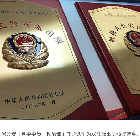
，省公安厅党委委员、政治部主任龙铁军为双江派出所颁授牌匾