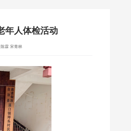
暨老年人体检活动
陈霖 宋青林