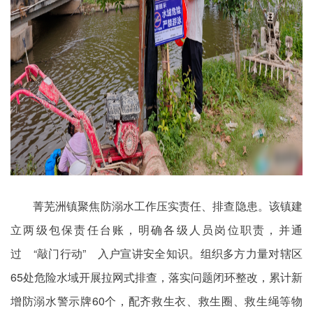
菁芜洲镇聚焦防溺水工作压实责任、排查隐患。该镇建
立两级包保责任台账，明确各级人员岗位职责，并通
过 “敲门行动” 入户宣讲安全知识。组织多方力量对辖区
65处危险水域开展拉网式排查，落实问题闭环整改，累计新
增防溺水警示牌60个，配齐救生衣、救生圈、救生绳等物