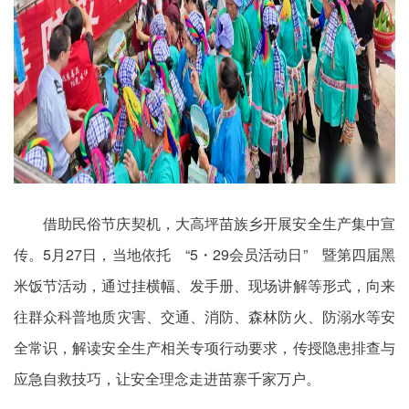
借助民俗节庆契机，大高坪苗族乡开展安全生产集中宣
传。5月27日，当地依托 “5・29会员活动日” 暨第四届黑
米饭节活动，通过挂横幅、发手册、现场讲解等形式，向来
往群众科普地质灾害、交通、消防、森林防火、防溺水等安
全常识，解读安全生产相关专项行动要求，传授隐患排查与
应急自救技巧，让安全理念走进苗寨千家万户。