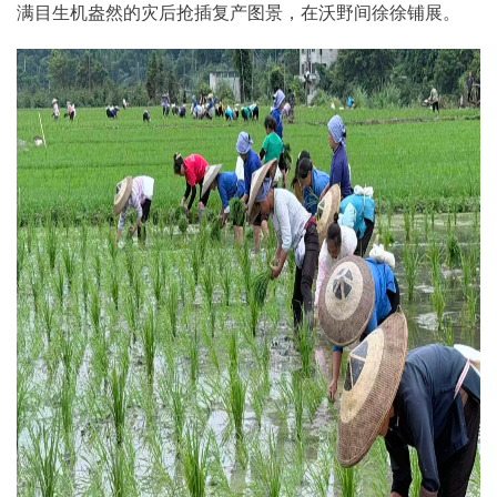
满目生机盎然的灾后抢插复产图景，在沃野间徐徐铺展。