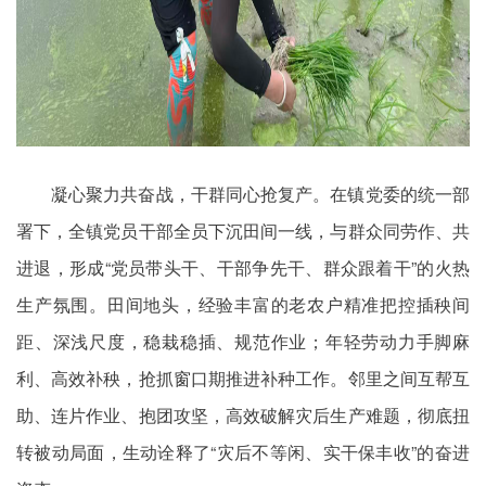
凝心聚力共奋战，干群同心抢复产。在镇党委的统一部
署下，全镇党员干部全员下沉田间一线，与群众同劳作、共
进退，形成“党员带头干、干部争先干、群众跟着干”的火热
生产氛围。田间地头，经验丰富的老农户精准把控插秧间
距、深浅尺度，稳栽稳插、规范作业；年轻劳动力手脚麻
利、高效补秧，抢抓窗口期推进补种工作。邻里之间互帮互
助、连片作业、抱团攻坚，高效破解灾后生产难题，彻底扭
转被动局面，生动诠释了“灾后不等闲、实干保丰收”的奋进