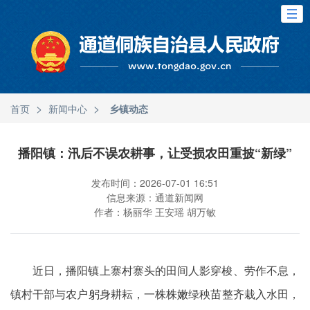
>
>
首页
新闻中心
乡镇动态
播阳镇：汛后不误农耕事，让受损农田重披“新绿”
发布时间：2026-07-01 16:51
信息来源：通道新闻网
作者：杨丽华 王安瑶 胡万敏
近日，播阳镇上寨村寨头的田间人影穿梭、劳作不息，
镇村干部与农户躬身耕耘，一株株嫩绿秧苗整齐栽入水田，