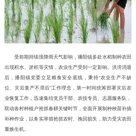
受前期持续强降雨天气影响，播阳镇多处水稻制种农田
出现积水、淤积等灾情，农业生产受到一定影响。洪涝消退
后，播阳镇党委立足粮食安全底线，秉持“农业生产不缺
位、灾后复产不滞后”工作理念，第一时间统筹部署灾后农
业恢复工作，迅速集结党员干部、农技专员、志愿服务队，
联动各村种植户抢抓春耕关键时节，全面开展制种秧苗补插
补种作业，以务实举措抢抓农时、挽回损失，助力受灾农田
重焕生机。