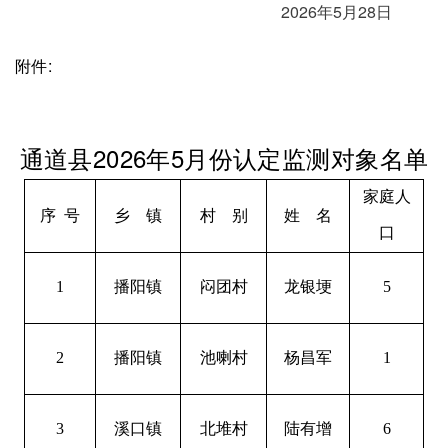
2026年5月28日
附件
:
通道县
2026年5
月份
认定
监测对象名单
家庭人
序
号
乡
镇
村
别
姓
名
口
1
播阳镇
闷团村
龙银埂
5
2
播阳镇
池喇村
杨昌军
1
3
溪口镇
北堆村
陆有增
6