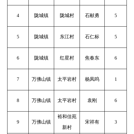
4
陇城镇
陇城村
石献勇
5
5
陇城镇
东江村
石仁标
5
6
陇城镇
红星村
焦春东
6
7
万佛山镇
太平岩村
杨凤呜
1
8
万佛山镇
太平岩村
袁刚
6
裕和佳苑
9
万佛山镇
宋祥有
3
新村