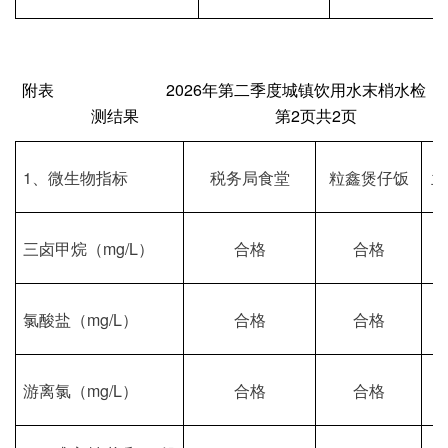
附表
202
6
年第
二
季度城镇饮用水末梢水检
测结果
第
2页共2页
1、微生物指标
税务局食堂
粒鑫煲仔饭
兰
三卤甲烷（
mg/L）
合格
合格
氯酸盐（
mg/L）
合格
合格
游离氯（
mg/L）
合格
合格