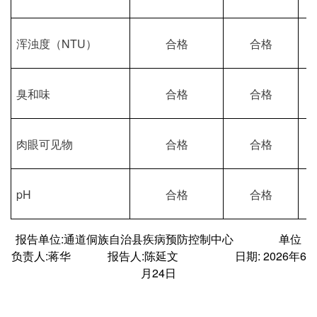
浑浊度（
NTU）
合格
合格
臭和味
合格
合格
肉眼可见物
合格
合格
pH
合格
合格
报告单位
:
通道侗族自治县疾病预防控制中心
单位
负责人
:蒋华 报告人:
陈延文
日期
: 202
6
年
6
月
24
日