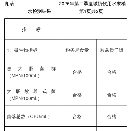
附表
202
6
年第
二
季度城镇饮用水末梢
水检测结果
第
1页共2页
指
标
1、微生物指标
税务局食堂
粒鑫煲仔饭
总大肠菌群
合格
合格
（
MPN/100mL）
大肠埃希式菌
合格
合格
（
MPN/100mL）
菌落总数（
CFU/mL）
合格
合格