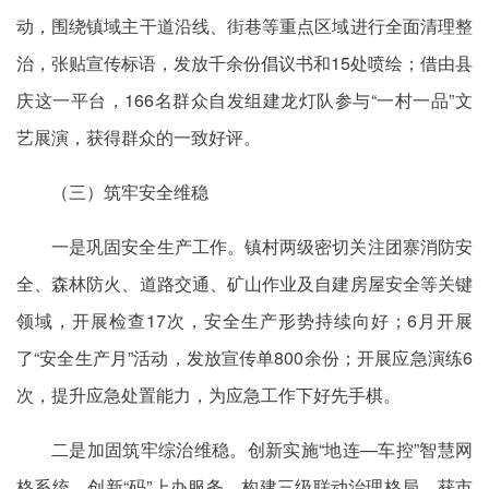
动，围绕镇域主干道沿线、街巷等重点区域进行全面清理整
治，张贴宣传标语，发放千余份倡议书和15处喷绘；借由县
庆这一平台，166名群众自发组建龙灯队参与“一村一品”文
艺展演，获得群众的一致好评。
（三）筑牢安全维稳
一是巩固安全生产工作。镇村两级密切关注团寨消防安
全、森林防火、道路交通、矿山作业及自建房屋安全等关键
领域，开展检查17次，安全生产形势持续向好；6月开展
了“安全生产月”活动，发放宣传单800余份；开展应急演练6
次，提升应急处置能力，为应急工作下好先手棋。
二是加固筑牢综治维稳。创新实施“地连—车控”智慧网
格系统、创新“码”上办服务，构建三级联动治理格局，获市