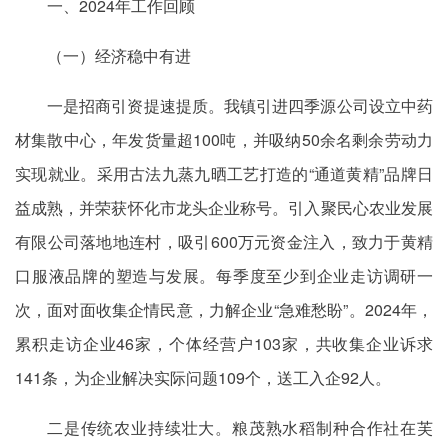
一、2024年工作回顾
（一）经济稳中有进
一是招商引资提速提质。我镇引进四季源公司设立中药
材集散中心，年发货量超100吨，并吸纳50余名剩余劳动力
实现就业。采用古法九蒸九晒工艺打造的“通道黄精”品牌日
益成熟，并荣获怀化市龙头企业称号。引入聚民心农业发展
有限公司落地地连村，吸引600万元资金注入，致力于黄精
口服液品牌的塑造与发展。每季度至少到企业走访调研一
次，面对面收集企情民意，力解企业“急难愁盼”。2024年，
累积走访企业46家，个体经营户103家，共收集企业诉求
141条，为企业解决实际问题109个，送工入企92人。
二是传统农业持续壮大。粮茂熟水稻制种合作社在芙