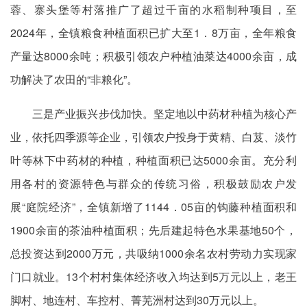
蓉、寨头堡等村落推广了超过千亩的水稻制种项目，至
2024年，全镇粮食种植面积已扩大至1．8万亩，全年粮食
产量达8000余吨；积极引领农户种植油菜达4000余亩，成
功解决了农田的“非粮化”。
三是产业振兴步伐加快。坚定地以中药材种植为核心产
业，依托四季源等企业，引领农户投身于黄精、白芨、淡竹
叶等林下中药材的种植，种植面积已达5000余亩。充分利
用各村的资源特色与群众的传统习俗，积极鼓励农户发
展“庭院经济”，全镇新增了1144．05亩的钩藤种植面积和
1900余亩的茶油种植面积；先后建起特色水果基地50个，
总投资达到2000万元，共吸纳1000余名农村劳动力实现家
门口就业。13个村村集体经济收入均达到5万元以上，老王
脚村、地连村、车控村、菁芜洲村达到30万元以上。