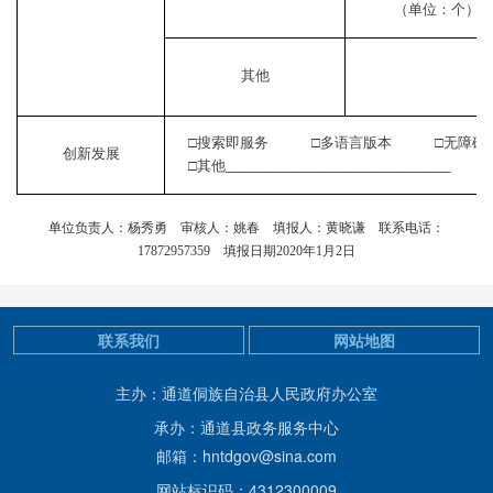
（单位：个）
其他
□搜索即服务 □多语言版本 □无障碍
创新发展
□其他
__________________________________
单位负责人
：杨秀勇
审核人：
姚春
填报人：
黄晓谦
联系电话：
17872957359
填报日期
2020年1月2日
联系我们
网站地图
主办：通道侗族自治县人民政府办公室
承办：通道县政务服务中心
邮箱：hntdgov@sina.com
网站标识码：4312300009