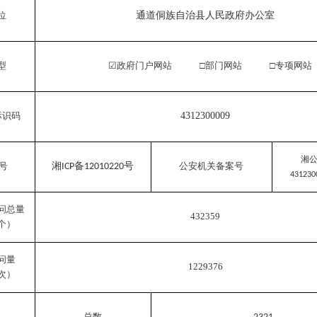
位
通道侗族自治县人民政府办公室
型
☑
政府门户网站
□
部门网站
□专项网站
标识码
4312300009
湘
号
湘
备
号
公安机关备案号
ICP
12010220
431230
问总量
432359
个）
问量
1229376
次）
总数