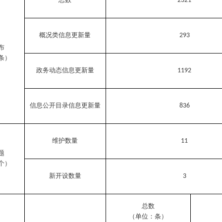
2321
概况类信息更新量
293
布
条）
政务动态信息更新量
1192
信息公开目录信息更新量
836
维护数量
11
题
个）
新开设数量
3
总数
（单位：条）