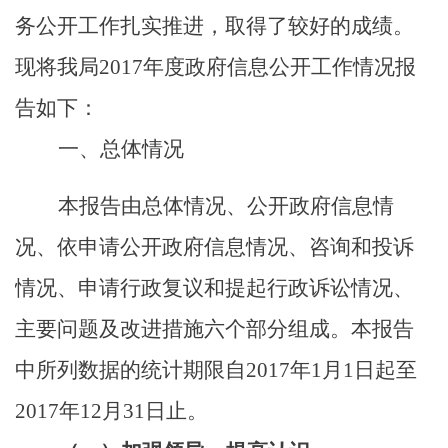
务公开工作扎实推进，
取得了较好的成绩。
现将我局
201
7
年度
政府信息
公开
工作
情况报
告如下：
一、总体情况
本报告由总体情况、公开政府信息情
况、依申请公开政府信息情况、咨询和投诉
情况、
申请行政复议和提起行政诉讼情况
、
主要问题及改进措施六个部分组成。本报告
中所列数据的统计期限自
201
7
年
1
月
1
日起至
201
7
年
12
月
31
日止。