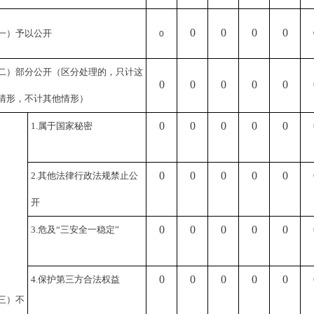
0
0
0
0
一）予以公开
0
二）部分公开
（区分处理的，只计这
0
0
0
0
0
情形，不计其他情形）
0
0
0
0
0
1.属于国家秘密
0
0
0
0
0
2.其他法律行政法规禁止公
开
0
0
0
0
0
3.危及“三安全一稳定”
0
0
0
0
0
4.保护第三方合法权益
三）不