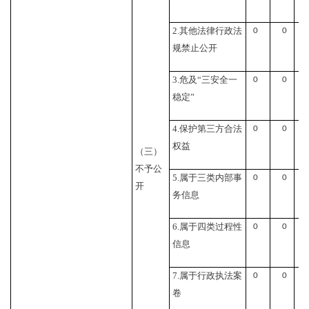
2.其他法律行政法
0
0
规禁止公开
3.危及“三安全一
0
0
稳定”
4.保护第三方合法
0
0
权益
（三）
不予公
5.属于三类内部事
0
0
开
务信息
6.属于四类过程性
0
0
信息
7.属于行政执法案
0
0
卷