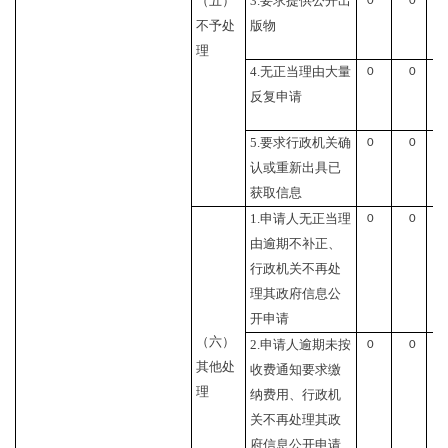
（五）
3.要求提供公开出
0
0
不予处
版物
理
4.无正当理由大量
0
0
反复申请
5.要求行政机关确
0
0
认或重新出具已
获取信息
1.申请人无正当理
0
0
由逾期不补正、
行政机关不再处
理其政府信息公
开申请
（六）
2.申请人逾期未按
0
0
其他处
收费通知要求缴
理
纳费用、行政机
关不再处理其政
府信息公开申请