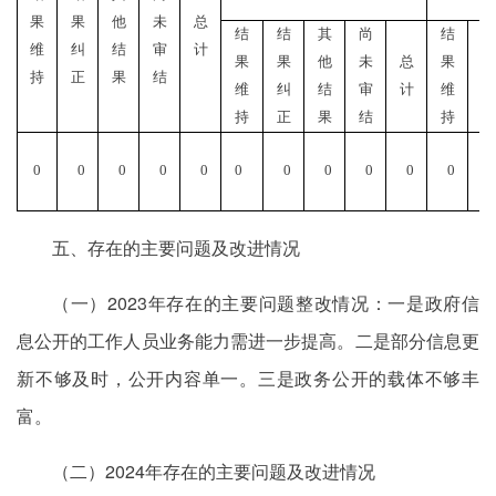
果
果
他
未
总
结
结
其
尚
结
结
维
纠
结
审
计
果
果
他
未
总
果
果
持
正
果
结
维
纠
结
审
计
维
纠
持
正
果
结
持
正
0
0
0
0
0
0
0
0
0
0
0
五、存在的主要问题及改进情况
（一）2023年存在的主要问题整改情况：一是政府信
息公开的工作人员业务能力需进一步提高。二是部分信息更
新不够及时，公开内容单一。三是政务公开的载体不够丰
富。
（二）2024年存在的主要问题及改进情况