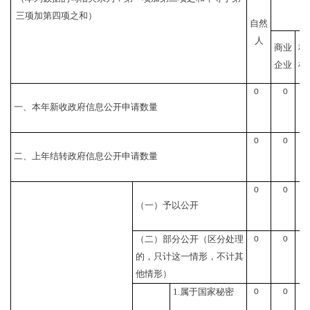
法
三项加第四项之和）
自然
人
商业
科
企业
机
0
0
一、本年新收政府信息公开申请数量
0
0
二、上年结转政府信息公开申请数量
0
0
（一）予以公开
（二）部分公开
（区分处理
0
0
的，只计这一情形，不计其
他情形）
1.属于国家秘密
0
0