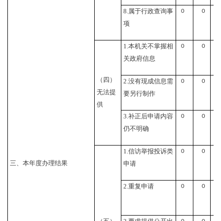
8.属于行政查询事
0
0
项
1.本机关不掌握相
0
0
关政府信息
（四）
2.没有现成信息需
0
0
无法提
要另行制作
供
3.补正后申请内容
0
0
仍不明确
1.信访举报投诉类
0
0
三、本年度办理结果
申请
2.重复申请
0
0