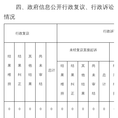
四、政府信息公开行政复议、行政诉讼
情况
行政诉讼
行政复议
未经复议直接起诉
结
结
其
尚
果
果
他
未
结
结
其
尚
结
总计
维
纠
结
审
果
果
他
未
总
果
持
正
果
结
维
纠
结
审
计
维
持
正
果
结
持
0
0
0
0
0
0
0
0
0
0
0