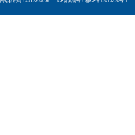
网站标识码：4312300009
ICP备案编号：湘ICP备12010220号-1
办理情况。
六、 来信人在得
反映，需写明前一封
查找。
县长信箱受理范围
一、以下内容的来
1、对我县改革开