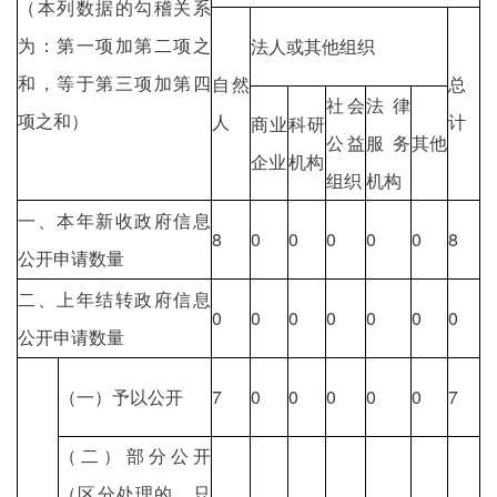
（本列数据的勾稽关系
为：第一项加第二项之
法人或其他组织
和，等于第三项加第四
自然
总
社会
法律
项之和）
人
计
商业
科研
公益
服务
其他
企业
机构
组织
机构
一、本年新收政府信息
8
0
0
0
0
0
8
公开申请数量
二、上年结转政府信息
0
0
0
0
0
0
0
公开申请数量
（一）予以公开
7
0
0
0
0
0
7
（二）部分公开
（区分处理的，只