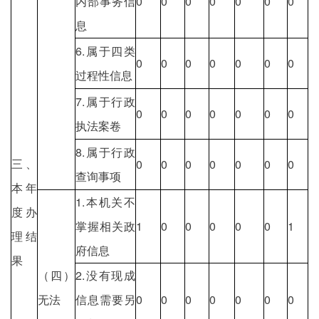
内部事务信
0
0
0
0
0
0
0
息
6.属于四类
0
0
0
0
0
0
0
过程性信息
7.属于行政
0
0
0
0
0
0
0
执法案卷
8.属于行政
三、
0
0
0
0
0
0
0
查询事项
本年
1.本机关不
度办
掌握相关政
1
0
0
0
0
0
1
理结
府信息
果
（四）
2.没有现成
无法
信息需要另
0
0
0
0
0
0
0