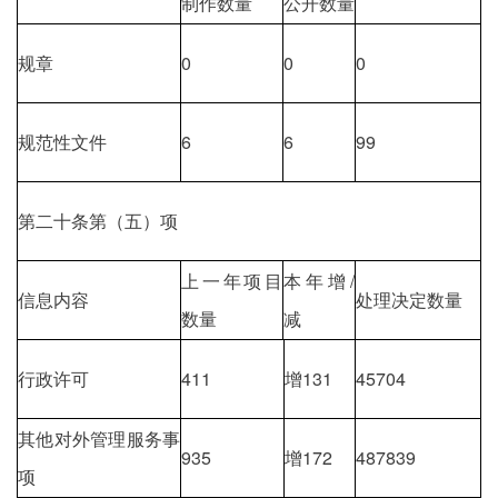
制作数量
公开数量
规章
0
0
0
规范性文件
6
6
99
第二十条第（五）项
上一年项目
本年增/
信息内容
处理决定数量
数量
减
行政许可
411
增131
45704
其他对外管理服务事
935
增172
487839
项