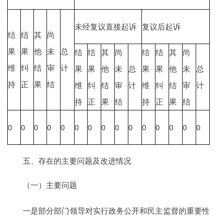
未经复议直接起诉
复议后起诉
结
结
其
尚
果
果
他
未
总
结
结
其
尚
结
结
其
尚
维
纠
结
审
计
果
果
他
未
总
果
果
他
未
总
持
正
果
结
维
纠
结
审
计
维
纠
结
审
计
持
正
果
结
持
正
果
结
0
0
0
0
0
0
0
0
0
0
0
0
0
0
0
五、存在的主要问题及改进情况
（一）主要问题
一是部分部门领导对实行政务公开和民主监督的重要性