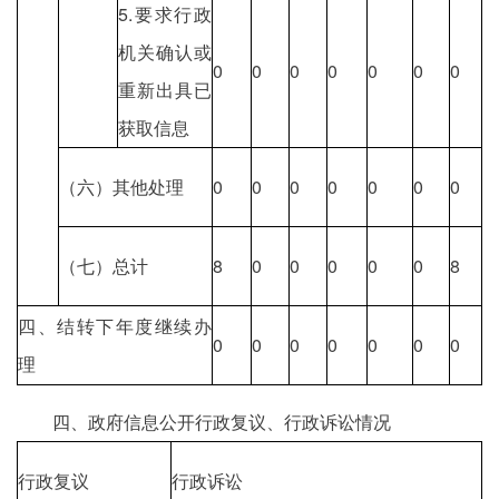
5.要求行政
机关确认或
0
0
0
0
0
0
0
重新出具已
获取信息
（六）其他处理
0
0
0
0
0
0
0
（七）总计
8
0
0
0
0
0
8
四、结转下年度继续办
0
0
0
0
0
0
0
理
四、政府信息公开行政复议、行政诉讼情况
行政复议
行政诉讼