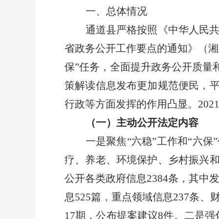
一、总体情况
通道县严格按照《中华人民
省政务公开工作要点的通知》（湘
保”任务，全面提升政务公开质量
策解读信息发布更加规范便民，
行政等方面发挥的作用凸显。
202
（一）主动公开法定内容
一是聚焦“六稳”工作和“六
疗、养老、环境保护、乡村振兴
公开各类政府信息
2384
条，其中
息
525
篇，重点领域信息
237
条、
17
期，公布提案建议
8
件。二是强