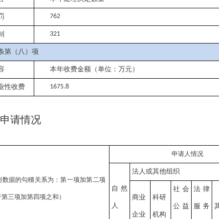
罚
762
制
321
条第（八）项
容
本年收费金额（单位：万元）
业性收费
1675.8
申请情况
申请人情况
法人或其他组织
列数据的勾稽关系为：第一项加第二项
自然
社会
法律
于第三项加第四项之和）
商业
科研
人
公益
服务
企业
机构