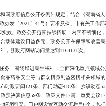
共和国政府信息公开条例》规定，结合《湖南省人
政办发〔
2021
〕
41
号）要求及省、市有关工作部署
和实效。政务公开范围持续拓展，内容不断细化
平台载体建设日益多元，政务公开在保障和改善民
1
年，县政府网站访问量达到
1164131
次。
保”任务，围绕增进民生福祉，全面深化重点领域公
和食品药品安全等与群众切身利益密切相关领域的
发布时政要闻
121
条、部门动态
418
条、乡镇动态
52
财政预决算信息
59
条、政策文件
17
篇、重要会议
17
化解读回应。门户网设置互动交流栏目
6
个，包括