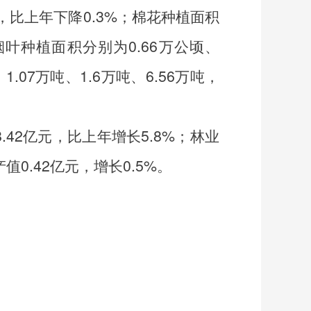
，比上年下降
0.3%
；棉花种植面积
烟叶种植面积分别为
0.66
万公顷、
、
1.07
万吨、
1.6
万吨、
6.56
万吨，
8.42
亿元，比上年增长
5.8%
；林业
产值
0.42
亿元，增长
0.5%
。