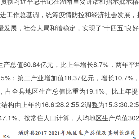
入贯彻习近平总书记在湖南重要讲话和指示批示精
进工作总基调，
统筹疫情防控和经济社会发展，扎
量发展，
社会大局和谐稳定，实现了
“
十四五
”
良好
生产总值
60.84
亿元，比上年增长
8.7%
，两年平
.5%
；第二产业增加值
18.37
亿元，增长
10.7%
，占全县地区生产总值比重为
19.1%
、比上年
业结构由上年的
16.6∶28.2∶55.2
调整为
15.3∶30.2∶5
7.1%。
按常住人口计算，人均地区生产总值
30