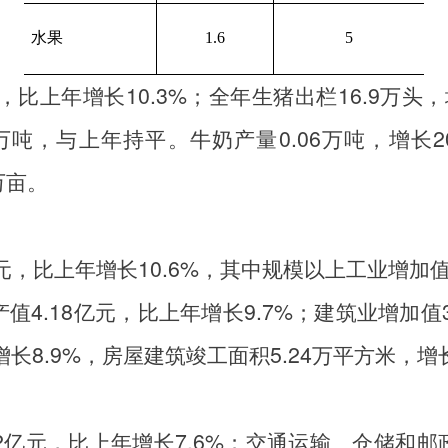
水果
1.6
5
，比上年增长
10.3%
；全年生猪出栏
16.9
万头，
万吨，与上年持平。牛奶产量
0.06
万吨，增长
2
万亩。
元，比上年增长
10.6%
，
其中规模以上工业增加
值4.18亿元，比上年增长9.7%；
建筑业增加值3
增长
8.9%
，房屋建筑竣工面积
5.24
万平方米，增
2
亿元，比上年增长
7.6%
；交通运输、仓储和邮