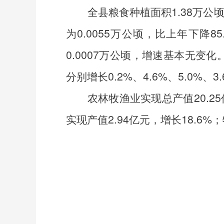
全县粮食种植面积
1.38
万公
为
0.0055
万公顷，比上年下降
85
0.0007
万公顷，增速基本无变化
分别增长
0.2%
、
4.6%
、
5.0%
、
3
农林牧渔业实现总产值
20.25
实现产值
2.94
亿元，增长
18.6%
；