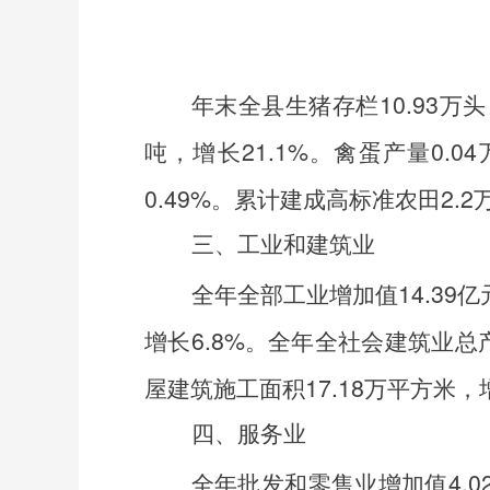
年末全县生猪存栏
10.93
万头
吨，增长
21.1%
。禽蛋产量
0.04
0.49%
。累计建成高标准农田
2.2
三、工业和建筑业
全年全部工业增加值
14.39
亿
增长6.8%。
全年全社会建筑业总产
屋建筑施工面积
17.18
万平方米，
四、服务业
全年批发和零售业增加值
4.0