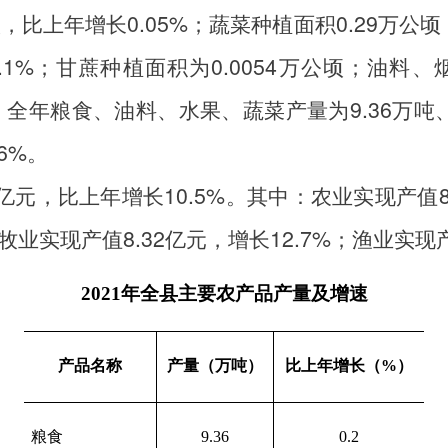
顷，比上年增长
0.05%
；蔬菜种植面积
0.29
万公顷
.1%
；甘蔗种植面积为
0.0054
万公顷；油料、
。全年粮食、油料、水果、蔬菜产量为
9.36
万吨
.6%
。
亿元，比上年增长
10.5%
。其中：农业实现产值
牧业实现产值
8.32
亿元，增长
12.7%
；渔业实现
2021年全县主要农产品产量及增速
产品名称
产量（万吨）
比上年增长（
%）
粮食
9.36
0.2