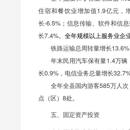
住宿和餐饮业增加值
1.9
亿元，
长
-6.5%
；信息传输、软件和信息
长
7.4%
。
全年规模以上服务业企
铁路运输总周转量增长
13.6%
年末民用汽车保有量1.4万辆
长0.9%，电信业务总量增长32.7
全年全县国内游客
585
万人次
点（区）
8
处。
五、固定资产投资