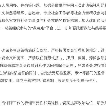
留人员用餐、住宿等问题。加强分散供养特困人员走访探视和照
、支持慈善组织、志愿者、专业社会工作者等社会力量积极参与
善和落实支持社会力量参与社会救助的政策措施，加大政府购买
、慈善组织参与的“救急难”平台，进一步加强政府救助与慈善
，确保各项政策措施落实落地。严格按照资金管理相关规定，进
大资金支出范围，严禁以任何形式挤占、挪用、截留、滞留救助
救助领域群众身边腐败和作风问题综合治理，严肃查处虚报冒
。在加强内部监督的同时，自觉接受纪检监察、审计等部门的监
精准使用。建立完善容错纠错机制，激励党员干部担当作为。
生活保障工作的极端重要性和紧迫性，切实提高政治站位，增强