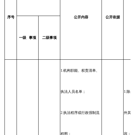
公
序号
公开内容
公开依据
时
一级
事项
二级事项
1.机构职能、权责清单、
执法人员名单；
1.除
2.执法程序或行政强制流
外其他
程图；
容：长