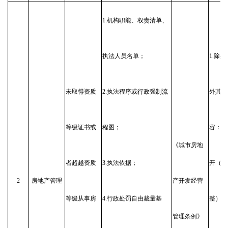
1.机构职能、权责清单、
执法人员名单；
1.除
未取得资质
2.执法程序或行政强制流
外其他
等级证书或
程图；
容：长
《城市房地
者超越资质
3.执法依据；
开（动
2
房地产管理
产开发经营
等级从事房
4.行政处罚自由裁量基
整）；
管理条例》