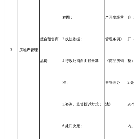
程图；
产开发经营
容：长
擅自预售商
3.执法依据；
管理条例》
开（动
3
房地产管理
品房
4.行政处罚自由裁量基
《商品房销
整）；
准；
售管理办
2.处
5.咨询、监督投诉方式；
法》
20个
6.处罚决定；
内。