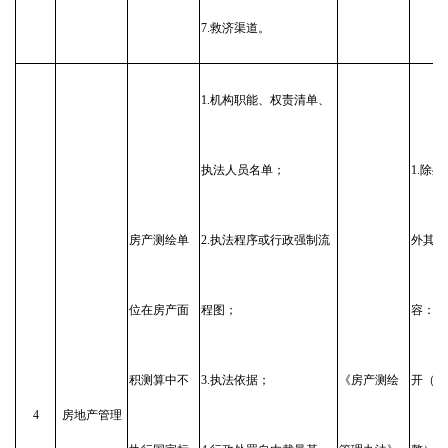
7.救济渠道。
1.机构职能、权责清单、
执法人员名单；
1.除
房产测绘单
2.执法程序或行政强制流
外其他
位在房产面
程图；
容：长
积测算中不
3.执法依据；
《房产测绘
开（动
4
房地产管理