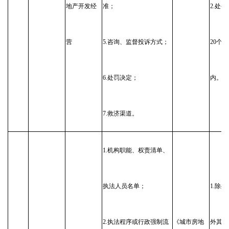
地产开发经
准；
2.处
营
5.咨询、监督投诉方式；
20个
6.处罚决定；
内。
7.救济渠道。
1.机构职能、权责清单、
执法人员名单；
1.除
2.执法程序或行政强制流
《城市房地
外其他