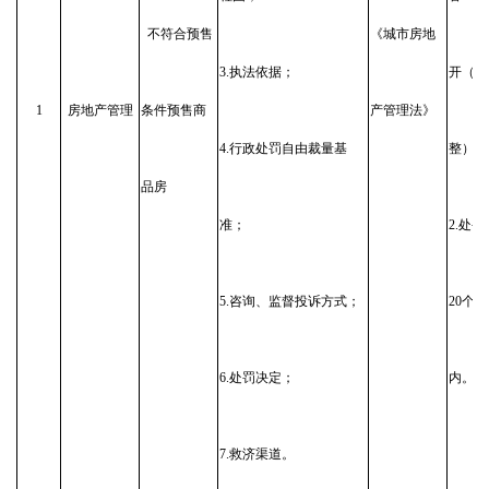
不符合预售
《城市房地
3.执法依据；
开（动
1
房地产管理
条件预售商
产管理法》
4.行政处罚自由裁量基
整）；
品房
准；
2.处
5.咨询、监督投诉方式；
20个
6.处罚决定；
内。
7.救济渠道。