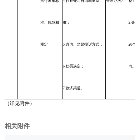
执行国家标
4.行政处罚自由裁量基
管理办法》
整）；
准、规范和
准；
2.处
规定
5.咨询、监督投诉方式；
20个
6.处罚决定；
内。
7.救济渠道。
（详见附件）
相关附件