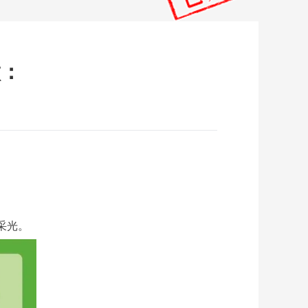
做：
采光。