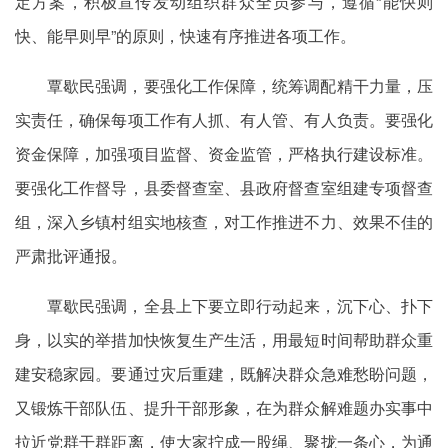
定方案，积极宣传发动组织群众全员参与，遵循“能快则
快、能早则早”的原则，快速有序推进各项工作。
覃歇民强调，要强化工作保障，统筹调配精干力量，压
实责任，确保每项工作有人抓、有人管、有人负责。要强化
资金保障，加强项目监督、资金监管，严格执行建设标准。
要强化工作督导，县委督查室、县政府督查室组建专项督查
组，深入乡镇村组实地核查，对工作推进不力、效果不佳的
严肃批评通报。
覃歇民强调，全县上下要立即行动起来，沉下心、扑下
身，以实的举措加快恢复生产生活，用最短时间帮助群众重
建安稳家园。要通过灾后重建，既解决群众急难愁盼问题，
又锻炼干部队伍、提升干部形象，在为群众解难题办实事中
拉近党群干群距离，使大家拧成一股绳、聚拢一条心，为通