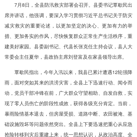
7月8日，全县防汛救灾部署会召开。县委书记覃歇民出
席并讲话，他强调，要深入学习贯彻习近平总书记关于防灾
减灾救灾的重要论述，以更加坚定的决心、更加有力的举
措、更加务实的作风，尽快恢复群众正常生产生活秩序，重
建美好家园。县委副书记、代县长张克任主持会议，县人大
常委会主任夏华，县政协主席刘登富及在家县领导出席。
覃歇民指出，今年入汛以来，我县已累计遭遇12轮强降
雨，面对突如其来的洪涝灾害，全县上下迅速行动、闻令而
动，党员干部冲锋在前，广大群众守望相助、自发自救，实
现了零人员伤亡的阶段性成效，获得各级充分肯定。当前，
暴雨险情基本退去，但房屋受损、道路中断、农田被淹、基
础设施毁坏等问题依然突出。全县上下要迅速把重心从应急
抢险转移到灾后重建上来，统一思想认识，从政治高度、全