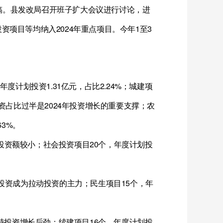
稿。县发改局召开班子扩大会议进行讨论，进
投资项目等均纳入
2024
年重点项目。今年
1
至
3
年度计划投资
1.31
亿元，占比
2.24%
；城建项
资占比过半是
2024
年投资增长的重要支撑；农
63%
。
投资额较小；社会投资项目
20
个，年度计划投
投资成为拉动投资的主力；民生项目
15
个，年
持投资增长后劲；续建项目
16
个，年度计划投