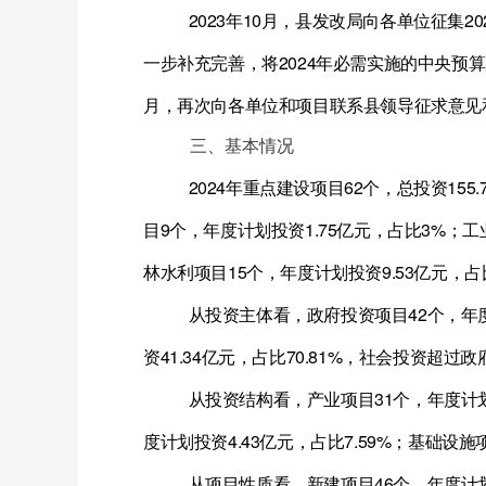
2023
年
10
月，县发改局向各单位征集
20
一步补充完善，将
2024
年必需实施的中央预算
月，再次向各单位和项目联系县领导征求意见
三、基本情况
2024
年重点建设项目
62
个，总投资
155.
目
9
个，年度计划投资
1.75
亿元，占比
3%
；工
林水利项目
15
个，年度计划投资
9.53
亿元，占
从投资主体看，政府投资项目
42
个，年
资
41.34
亿元，占比
70.81%
，社会投资超过政
从投资结构看，产业项目
31
个，年度计
度计划投资
4.43
亿元，占比
7.59%
；基础设施
从项目性质看，新建项目
46
个，年度计