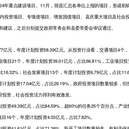
24
年重点建设项目。
11
月，筛选汇总各单位上报的项目，形成初
内投资项目、专项债项目、增发国债项目、县庆重大项目及社会
和建议，之后分别提交政府常务会和县委常委会审议通过。
77
亿元，年度计划投资
58.39
亿元
。从投资行业看，交通项目
4
个，
业项目
21
个，年度计划投资
39.01
亿元，占比
66.81%
，工业项目投
比
16.32%
；社会发展项目
13
个，年度计划投资
6.79
亿元，占比
11.
度计划投资
17.04
亿元
，占比
29.19%
，政
府投资项目数量较多，但
府投资，社会投资活力得到有效激发。
划投资
49.39
亿
元，占比
84.59%
，
超
60%
的任务
25
个百分点，产业
项目
16
个，年度计划投资
4.03
亿元，占比
7.82%
。
划投资
41.61
亿元，占比
71.26%
，新开工项目数量较多，有利于保