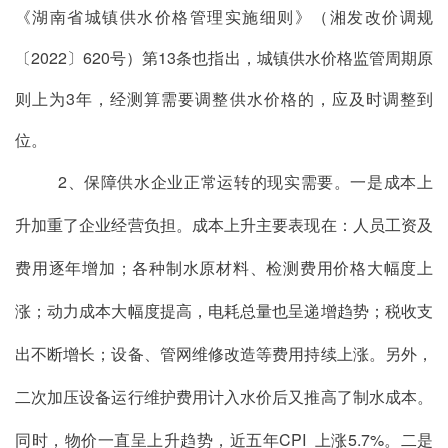
《湖南省城镇供水价格管理实施细则》（湘发改价调规
〔
2022
〕
620
号）第
13
条也指出，城镇供水价格监管周期原
则上为
3
年，经测算需要调整供水价格的，应及时调整到
位。
2
、保障供水企业正常运转的现实需要
。
一是成本上
升加重了企业经营负担
。
成本上升主要表现在：人员工资及
费用逐年增加；各种制水原材料、检测费用价格大幅度上
涨；动力成本大幅度提高，电耗总量也呈递增趋势；税收支
出不断增长；设备、管网维修改造等费用持续上涨。另外，
二次加压设备运行维护费用计入水价后又推高了制水成本。
同时，物价一直呈上升趋势，近五年
CPI
上涨
5.7%
。
二是