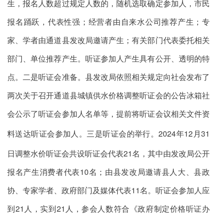
生，报名人数超过规定人数的，随机选取确定参加人，市民
报名踊跃，代表性强；经营者由自来水公司推荐产生；专
家、学者由
通道
县发改局
邀请
产生；有关部门代表委托相关
部门、单位推荐产生。听证参加人产生具有公开、透明的特
点。二是听证会准备。
县
发改局依照相关规定向社会
发布了
两次关于召开通道县城镇供水价格调整听证会的公告冰箱社
会公示了
听证会参加人名单等，提前将听证会议
相关
文件资
料送达听证会参加人。三是听证会的举行。
2024
年
12
月
31
日
调整水价听证会共设听证会代表
21
名，其中由发改局公开
报名产生消费者代表
10
名；由县发改局邀请县人大、县政
协、专家学者、
政府
部门
及媒体
代表
11
名。听证会参加人应
到
21
人，实到
21
人，参会人数符合《政府制定价格听证办