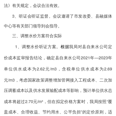
法》有关规定，会议合法有效。
3
、听证会听证监督
。会议邀请了市发改委、县
融媒体
中心
等有关部门领导到会指导。
三、调整水价方案符合实际
1
、调整水价听证方案
。
根据
我局对县自来水公司定
价成本监审报告结论，确定县自来水公司
2021
年
—2023
年
单位供水成本为
2.62
元
/m
3
，含税
单位供水成本为
2.6
9
元
/m
3
，
考虑国家政策调整增加管网接入工程成本、二次加
压调蓄成本以及供水发展输配成本等影响，
预计
单位供水总
成本
将超过
2.
70
元
/m³
，但在
拟定价格方案时，我局按照
“
覆
盖成本、合理收益、节约用水、公平负担
”
的定价原则，适