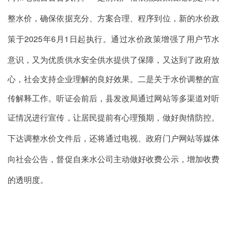
整水价，确保依据充分、方案合理、程序到位，新的水价政
策于
202
5
年
6
月
1
日起执行。通过水价政策增强了用户节水
意识，又为优质供水安全供水提供了保障，
又
达到了政府放
心
，
社会支持企
业
理解的良好效果。二是关于水价调整的宣
传解释工作。听证会前后，县发改局通过网站等多渠道对听
证情况进行宣传，让居民提前有
心理
预期，做好舆情防控。
下达
调整
水价文件后，还将通过电视、政府门户网站等媒体
向社会公告，督促自来水公司主动做好收费公示，增加收费
的透明度。