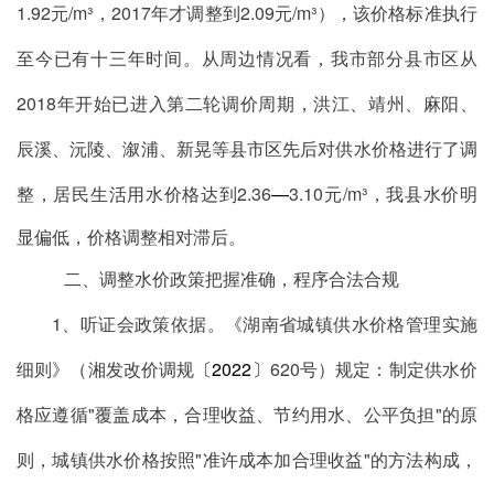
1.92
元
/m
³
，
2017
年才调整到
2.09
元
/m
³
），该价格标准执行
至今已有十三年时间。从周边情况看，我市部分县市区从
2018
年开始已进入第二轮调价周期，洪江、靖州、麻阳、
辰溪、沅陵、溆浦、新晃等县市区先后对供水价格进行了调
整，居民生活用水价格达到
2.36
—
3.10
元
/m
³
我县水价明
，
显偏低，
价格调整
相对滞后
。
二、调整水价政策把握准确，程序合法合规
1
、听证会政策依据
。《湖南省城镇供水价格管理实施
细则》（
湘发改价调规
〔
202
2
〕
620
号）规定：制定供水价
格应遵循
"
覆盖成本，合理收益、节约用水、公平负担
"
的原
则，城镇供水价格按照
"
准许成本加合理收益
"
的方法构成，