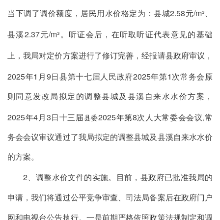
当下调了调价额度，居民用水价格定为
：县城
2.
58
元
/m³
、
县溪
2.37
元
/m³
。听证会后，在听取听证代表意见的基础
上，我局对
定价
方案进行了修订完善，经报请县政府审议，
2025
年
1
月
9
日
县第十七届人民政府
2025
年第
1
次常务会
原
则同意发改局拟定的调整县城
及县溪
自来水水价
方案，
2025
年
4
月
3
日
十三届
2025年第
8次人大常委会会议
常
县委
,
务会会议
审议通过了我局拟定的调整县城
及县溪
自来水水价
的方案。
2
、调整水价文件的实施
。目前，县政府已批准我局的
申请，我们将通过公平竞争审查、司法局备案后在政府门户
网和电视台公告执行。一是前期严格依照政策法规制定和调