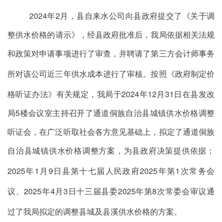
202
4
年
2
月，县自来水公司向县政府提交了《关于调
整
供
水价格的请示》，经县政府批准后，我局依据相关法规
和政策对申请事项进行了审查，并
聘请了第三方会计师事务
所
对该公司近三年供水成本进行了审核。按照《政府制定价
格听证办法》有关规定，我局于
202
4
年
12
月
31
日在县发改
局
5
楼会议室主持召开了
通道侗族自治县城镇
供水价格调整
听证会，在广泛听取社会各方意见基础上，拟定了
通道侗族
自治县城镇
供水价格调整方案，为县政府决策提供依据；
2025
年
1
月
9
日
县第十七届人民政府
2025
年第
1
次常务
会
议
、
2025
年
4
月
3
日
十三届县委
2025
年第
8
次常委会
审议通
过了我局拟定的调整县城
及县溪供水价格
的方案。