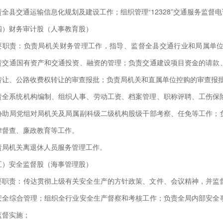
责全县交通运输信息化规划及建设工作；组织管理“12328”交通服务监督
四）财务审计股（人事教育股）
要职责：负责局机关财务管理工作，指导、监督全县交通行业和局属单
责交通国有资产和交通投资、融资的管理；负责交通建设项目资金的请款
转让、公路收费权转让的审查报批；负责局机关和直属单位控购的审查报
责全系统机构编制、组织人事、劳动工资、档案管理、职称评聘、工伤保
协助局党组对局机关及局属副科级二级机构股级干部考察、任免等工作；
律督查、廉政教育等工作。
责局机关离退休人员服务管理工作。
五）安全监督股（海事管理股）
要职责：传达贯彻上级有关安全生产的方针政策、文件、会议精神，并监
安全综合管理；组织全行业安全生产督察和考核工作；负责全局内部安全
监督实施；