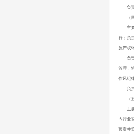
负
（
主
行；负
施产权
负
管理，
作风纪
负
（
主
内行业
预案并