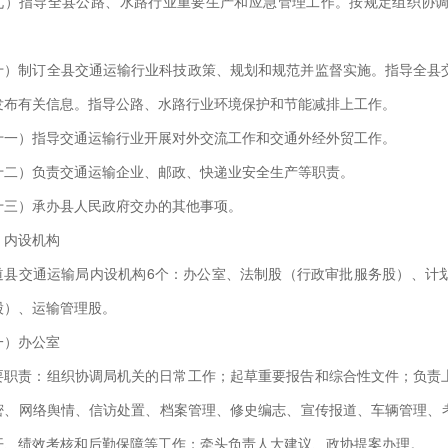
九）指导全县公路、水路行业重要生产和应急管理工作。按规定组织协
十）制订全县交通运输行业科技政策、规划和规范并监督实施。指导全县
发布有关信息。指导公路、水路行业环境保护和节能减排上工作。
十一）指导交通运输行业开展对外交流工作和交通外经外贸工作。
十二）负责交通运输企业、邮政、快递业安全生产等职责。
十三）承办县人民政府交办的其他事项。
、内设机构
道县交通运输局内设机构6个：办公室、法制股（行政审批服务股）、计
股）、运输管理股。
一）办公室
要职责：组织协调局机关的日常工作；起草重要报告和综合性文件；负责
密、网络舆情、信访处置、档案管理、修史编志、宣传报道、车辆管理、
开、绩效考核和后勤保障等工作；牵头负责人大建议、政协提案办理。