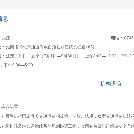
信息
：
：
吴江
电话
0745
：
址
湖南省怀化市通道侗族自治县双江镇长征路18号
：
间
法定工作日，夏季（7月1日—9月30日）：上午8:00—12:00，下午3:0
0，下午2:30—5:30
机构设置
、主要职责：
一）贯彻执行国家有关交通运输的政策、法律、法规，负责交通运输执法
二）承担涉及综合运输体系的规划协调工作，会同有关部门组织编制全县