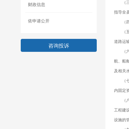
（
财政信息
指导全
依申请公开
（
（
道路运
咨询投诉
（
航、船
及相关
（
内固定
（
工程建
设施的