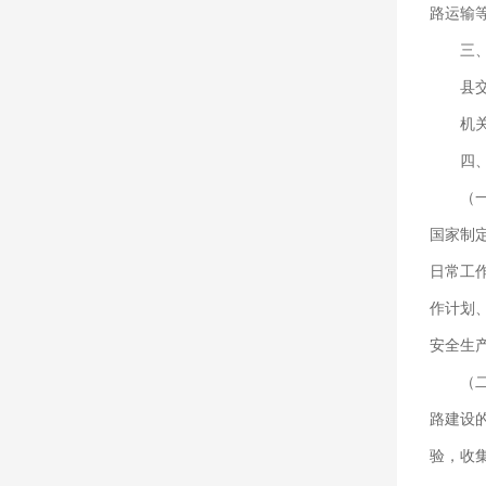
路运输
三
县
机
四
（
国家制
日常工
作计划
安全生
（
路建设
验，收