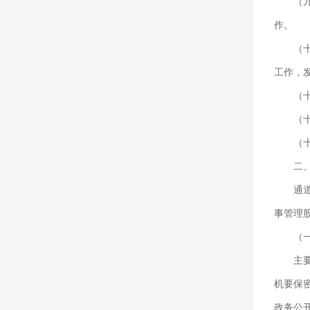
（
作。
（
工作，
（
（
（
二
通
事管理
（
主
机要保
政务公