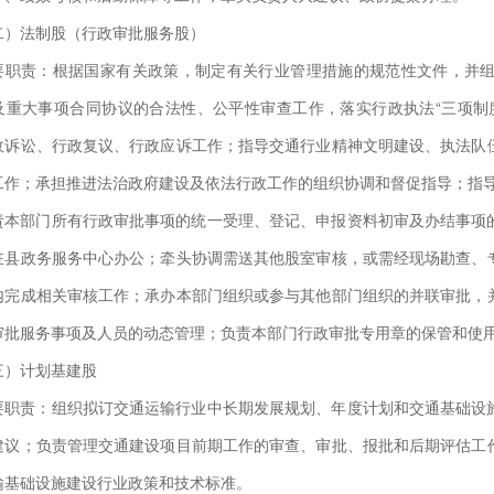
二）法制股（行政审批服务股）
要职责：根据国家有关政策，制定有关行业管理措施的规范性文件，并
及重大事项合同协议的合法性、公平性审查工作，落实行政执法“三项制
政诉讼、行政复议、行政应诉工作；指导交通行业精神文明建设、执法队
工作；承担推进法治政府建设及依法行政工作的组织协调和督促指导；指
责本部门所有行政审批事项的统一受理、登记、申报资料初审及办结事项
驻县政务服务中心办公；牵头协调需送其他股室审核，或需经现场勘查、
内完成相关审核工作；承办本部门组织或参与其他部门组织的并联审批，
审批服务事项及人员的动态管理；负责本部门行政审批专用章的保管和使
三）计划基建股
要职责：组织拟订交通运输行业中长期发展规划、年度计划和交通基础设
建议；负责管理交通建设项目前期工作的审查、审批、报批和后期评估工
输基础设施建设行业政策和技术标准。