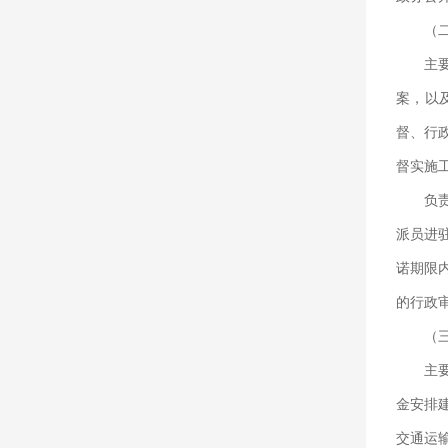
（
主
案，以
督、行
督实施
负
派员进
诺期限
的行政
（
主
金安排
交通运