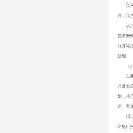
负
理；负
承
交通安
服务等
处理。
（
主
监督实
划，指
运、寄
拟
空项目