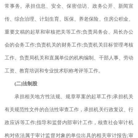
计执
常事务。承担信息、安全、保密信访、政务公开、新闻宣
计统
传、综合治理、计划生育、医保、养老保险、住房公积金、
审计
重要文稿的起草和审核把关等工作
;
负责局务会、局长办公
展审
直有
会的会务工作
;
负责机关的财务工作
;
负责机关目标管理考核
目以
工作。负责局机关和直属单位的机构编制、干部人事、劳动
项目
工资、教育培训和专业技术职称考评等工作。
(
二
)
法制股
（7
承担相关地方性法规、规章草案的起草工作
;
承担机关
有关规范性文件的合法性审查工作，承担机关行政复议、行
政应诉等工作
;
指导和监督内部审计工作，核查社会审计机
构对依法属于审计监督对象的单位出具的相关审计报告
;
审