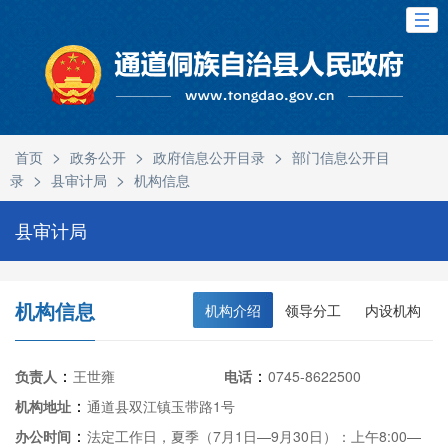
>
>
>
首页
政务公开
政府信息公开目录
部门信息公开目
>
>
录
县审计局
机构信息
县审计局
机构信息
机构介绍
领导分工
内设机构
：
：
负责人
王世雍
电话
0745-8622500
：
机构地址
通道县双江镇玉带路1号
：
办公时间
法定工作日，夏季（7月1日—9月30日）：上午8:00—