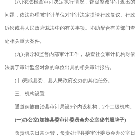
(
八
)
依法检查审计决定执行情况，督促整改审计查出的
问题，依法办理被审计单位对审计决定提请行政复议、行政
诉讼或县人民政府裁决中的有关事项。协助配合有关部门查
处相关重大案件。
(
九
)
指导和监督内部审计工作， 核查社会审计机构对依
法属于审计监督对象的单位出具的相关审计报告。
对象
和年
(
十
)
完成县委、县人民政府交办的其他任务。
行情
三、机构设置
贵审
通道侗族自治县审计局设
5
个内设机构，
2
个二级机构。
理事
(
一
)
办公室
(
加挂县委审计委员会办公室秘书股牌子
)
促落
执行
负责机关日常运转，负责处理县委审计委员会办公室日