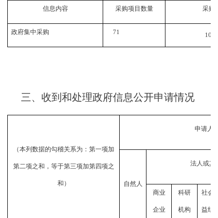
信息内容
采购项目数量
采购
政府集中采购
71
104
三、
收到和处理政府信息公开申请情况
申请人
（本列数据的勾稽关系为：第一项加
法人或其
第二项之和，等于第三项加第四项之
和）
自然人
商业
科研
社会
企业
机构
益组