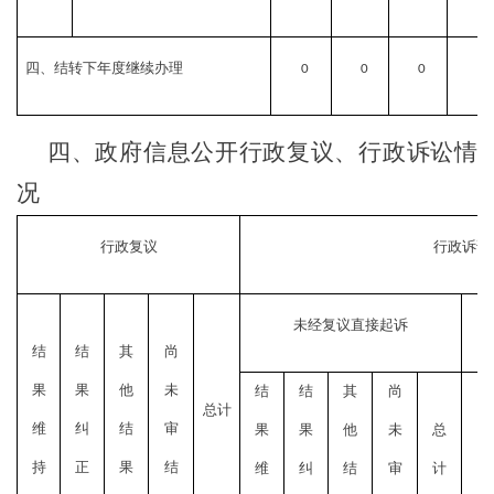
四、结转下年度继续办理
0
0
0
0
四、政府信息公开行政复议、行政诉讼情
况
行政复议
行政诉讼
未经复议直接起诉
结
结
其
尚
果
果
他
未
结
结
其
尚
结
总计
维
纠
结
审
果
果
他
未
总
果
持
正
果
结
维
纠
结
审
计
维