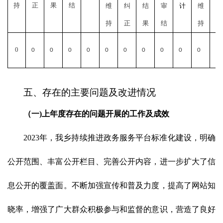
持
正
果
结
维
纠
结
审
计
维
纠
持
正
果
结
持
正
0
0
0
0
0
0
0
0
0
0
0
0
五、存在的主要问题及改进情况
（一
)上年度存在的问题开展的工作及成效
2023年，我乡持续推进政务服务平台标准化建设，明确
公开范围、丰富公开栏目、完善公开内容，进一步扩大了信
息公开的覆盖面。不断加强宣传和普及力度，提高了网站知
晓率，增强了广大群众积极参与和监督的意识，营造了良好