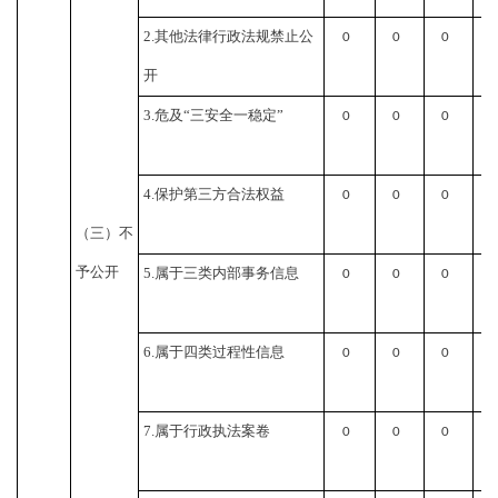
2.其他法律行政法规禁止公
0
0
0
0
开
3.危及“三安全一稳定”
0
0
0
0
4.保护第三方合法权益
0
0
0
0
（三）不
予公开
5.属于三类内部事务信息
0
0
0
0
6.属于四类过程性信息
0
0
0
0
7.属于行政执法案卷
0
0
0
0