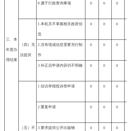
8.属于行政查询事项
0
0
0
0
1.本机关不掌握相关政府信
0
0
0
0
息
三、本
（四）无
2.没有现成信息需要另行制
0
0
0
0
年度办
法提供
作
理结果
3.补正后申请内容仍不明确
0
0
0
0
1.信访举报投诉类申请
0
0
0
0
2.重复申请
0
0
0
0
（五）不
3.要求提供公开出版物
0
0
0
0