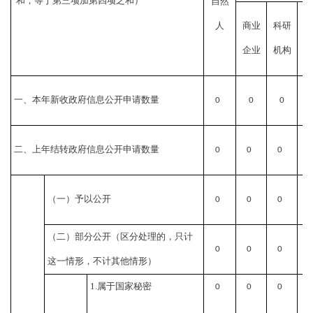
和，等于第三项加第四项之和）
自然
社
人
商业
科研
公
企业
机构
组
一、本年新收政府信息公开申请数量
0
0
0
二、上年结转政府信息公开申请数量
0
0
0
0
（一）予以公开
0
0
0
0
（二）部分公开
（区分处理的，只计
0
0
0
0
这一情形，不计其他情形）
1.属于国家秘密
0
0
0
0