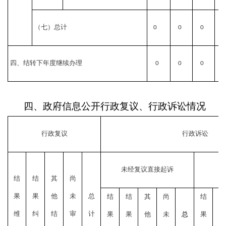
（七）总计
0
0
0
0
四、结转下年度继续办理
0
0
0
0
四、政府信息公开行政复议、行政诉讼情况
行政复议
行政诉讼
未经复议直接起诉
结
结
其
尚
果
果
他
未
总
结
结
其
尚
结
结
维
纠
结
审
计
果
果
他
未
总
果
果