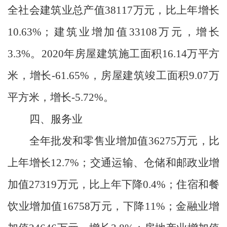
全社会建筑业总产值
38117
万元，比上年增长
10.63%
；
建筑业增加值
33108
万元，增长
3.3%
。
2020
年房屋建筑施工面积
16.14
万平方
米，增长
-61.65%
，房屋建筑竣工面积
9.07
万
平方米，增长
-5.72%
。
四、服务业
全年批发和零售业增加值
36275
万元，比
上年增长
12.7%
；交通运输、仓储和邮政业增
加值
27319
万元，比上年下降
0.
4%
；住宿和餐
饮业增加值
16758
万元，下降
11
%
；金融业增