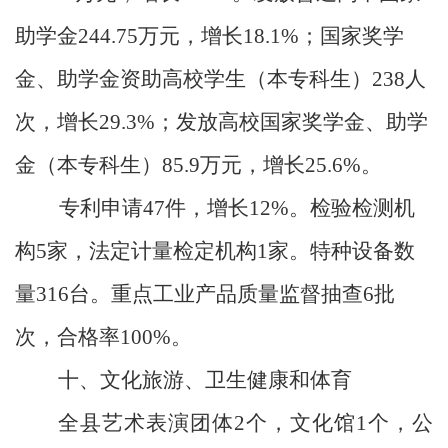
助学金
244.75
万元，增长
18.1%
；国家奖学
金、助学金资助高校学生（本专科生）
238
人
次，增长
29.3%
；发放高校国家奖学金、助学
金（本专科生）
85.9
万元，增长
25.6%
。
专利申请
47
件，增长
12%
。检验检测机
构
5
家，法定计量检定机构
1
家。特种设备数
量
316
台。重点工业产品质量监督抽查
6
批
次，合格率
100%
。
十、文化旅游、卫生健康和体育
全县艺术表演团体
2
个，文化馆
1
个，公