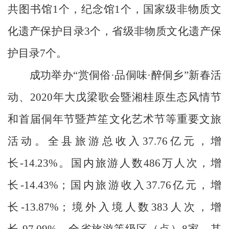
共图书馆
1
个，纪念馆
1
个，国家级非物质文
化遗产保护目录
3
个，省级非物质文化遗产保
护目录
7
个。
成功举办“赏侗俗
·
品侗味
·
醉侗乡”新春活
动、
2020
年大戊梁歌会暨湘桂原生态风情节
和首届侗年节暨芦笙文化艺术节等重要文旅
活动。全县旅游总收入
37.76
亿元，增
长
-14.23%
。国内旅游人数
486
万人次，增
长
-14.43%
；国内旅游收入
37.76
亿元，增
长
-13.87%
；境外入境人数
383
人次，增
长
-97.09%
。全省旅游等级区（点）
8
家，其