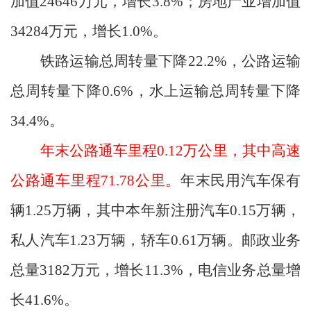
加值
24646
万元，增长
3.8%
；房地产业增加值
34284
万元，增长
1.0%
。
铁路运输总周转量下降
22.2
%
，公路运输
总周转量下降
0.6%
，水上运输总周转量下降
34.4
%
。
年末公路通车里程
0.12
万公里，其中高速
公路通车里程
71.78
公里。
年末民用汽车保有
辆
1.25
万辆，其中本年新注册汽车
0.15
万辆，
私人汽车
1.23
万辆，轿车
0.61
万辆。邮政业务
总量
3182
万元，增长
11.3%
，电信业务总量增
长
41.6%
。