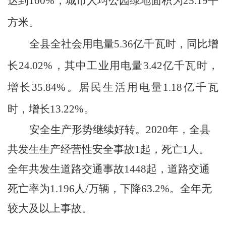
达到
100%
，城市人均公园绿地面积为
25.19
平
方米。
全县全社会用电量
5.36
亿千瓦时，同比增
长
24.02%
，其中工业用电量
3.42
亿千瓦时
，
增长
35.84%
。居民生活用电量
1.18
亿千瓦
时，增长
13.22%
。
安全生产形势继续好转。
2020
年，全县
共发生生产经营性安全事故
1
起，死亡
1
人
。
全年共发生道路交通事故
1448
起，道路交通
死亡率为
1.196
人
/
万辆，下降
63.2%
。全年
无
较大及以上事故。