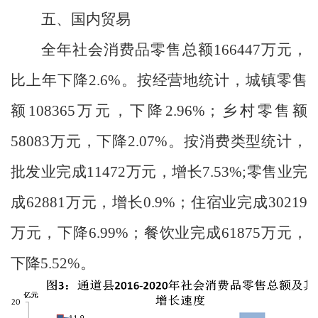
五、国内贸易
全年社会消费品零售总额
166447
万元，
比上年下降
2.6
%
。按经营地统计，城镇零售
额
108365
万元，下降
2.96
%
；乡村零售额
58083
万元，下降
2.07
%
。按消费类型统计，
批发业完成
11472
万元，增长
7.53%;
零售业完
成
62881
万元，增长
0.9%
；住宿业完成
30219
万元，下降
6.99%
；餐饮业完成
61875
万元，
下降
5.52
%
。