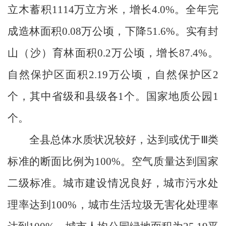
立木蓄积
1114
万立方米，增长
4.0%
。全年完
成造林面积
0.08
万公顷，下降
51.6%
。实有封
山（沙）育林面积
0.2
万公顷，增长
87.4%
。
自然保护区面积
2.19
万公顷，自然保护区
2
个，其中省级和县级各
1
个。国家地质公园
1
个。
全县总体水质状况较好，达到或优于Ⅲ类
标准的断面比例为
100%
。空气质量达到国家
二级标准。城市建设情况良好，城市污水处
理率达到
100%
，城市生活垃圾无害化处理率