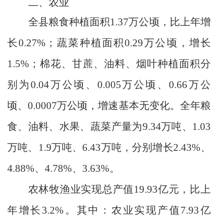
二、农业
全县粮食种植面积
1.37
万公顷，比上年增
长
0.27%
；蔬菜种植面积
0.29
万公顷，增长
1.5%
；棉花、甘蔗、油料、烟叶种植面积分
别为
0.04
万公顷、
0.005
万公顷、
0.66
万公
顷、
0.0007
万公顷，增速基本无变化。全年粮
食、油料、水果、蔬菜产量为
9.34
万吨、
1.03
万吨、
1.9
万吨、
6.43
万吨，分别增长
2.43%
、
4.88%
、
4.78%
、
3.63%
。
农林牧渔业实现总产值
19.93
亿元，比上
年增长
3.2%
。其中：农业实现产值
7.93
亿