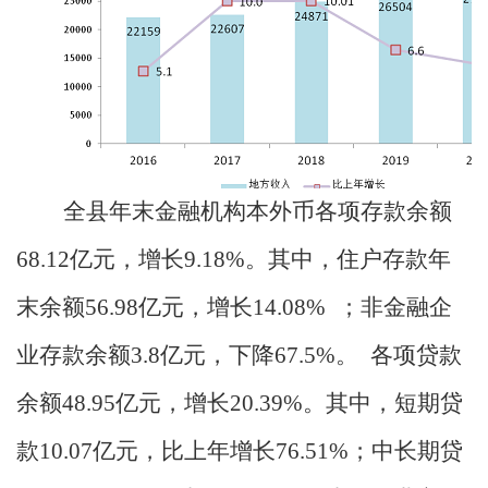
全县年末金融机构本外币各项存款余额
68.12
亿元，增长
9.18%
。其中，住户存款年
末余额
56.98
亿元，增长
14.08%
；非金融企
业存款余额
3.8
亿元，下降
67.5%
。
各项贷款
余额
48.95
亿元，增长
20.39%
。其中，短期贷
款
10.07
亿元，比上年增长
76.51%
；中长期贷