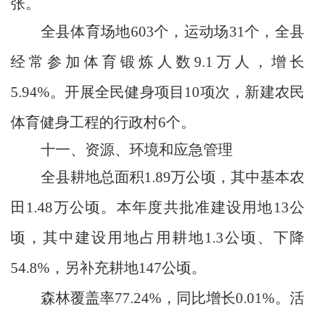
张。
全县体育场地
603
个，运动场
31
个，全县
经常参加体育锻炼人数
9.1
万人，增长
5.94%
。开展全民健身项目
10
项次，新建农民
体育健身工程的行政村
6
个。
十一、资源、环境和应急管理
全县耕地总面积
1.89
万公顷，其中基本农
田
1.48
万公顷。本年度共批准建设用地
13
公
顷，其中建设用地占用耕地
1.3
公顷、下降
54.8%
，另补充耕地
147
公顷。
森林覆盖率
77.24%
，同比增长
0.01%
。活