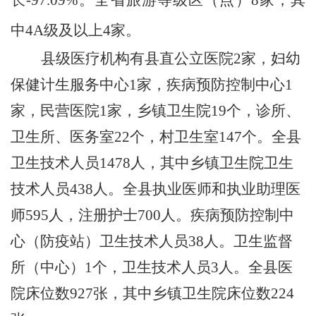
中
4A
级及以上
4
家。
县级医疗机构有县直公立医院
2
家，妇幼
保健计生服务中心
1
家，疾病预防控制中心
1
家，民营医院
1
家，乡镇卫生院
19
个，诊所、
卫生所、医务室
22
个，村卫生室
147
个。全县
卫生技术人员
1478
人，其中乡镇卫生院卫生
技术人员
438
人。全县执业医师和执业助理医
师
595
人，注册护士
700
人。疾病预防控制中
心（防疫站）卫生技术人员
38
人。卫生监督
所（中心）
1
个，卫生技术人员
3
人。全县医
院床位数
927
张，其中乡镇卫生院床位数
224