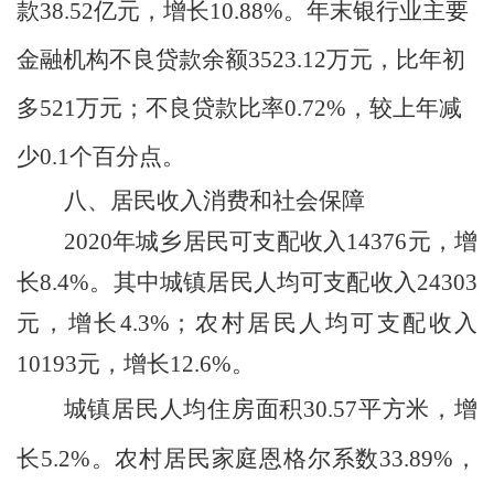
款
38.52
亿元，增长
10.88%
。年末银行业主要
金融机构不良贷款余额
3523.12
万
元，比年初
多
521
万元；不良贷款比率
0.72%
，较上年减
少
0.1
个百分点。
八、居民收入消费和社会保障
2020
年城乡居民可支配收入
14376
元，增
长
8.4%
。其中城镇居民人均可支配收入
24303
元，增长
4.3%
；农村居民人均可支配收入
10193
元，增长
12.6%
。
城镇居民人均住房面积
30.57
平方米，增
长
5.2%
。农村居民家庭恩格尔系数
33.89%
，