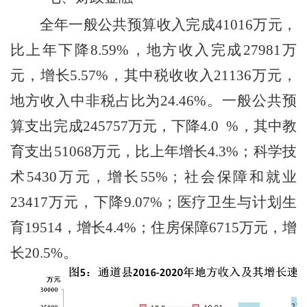
全年一般公共预算收入完成
41016
万元，
比上年下降
8.59%
，地方收入完成
27981
万
元，增长
5.57%
，其中税收收入
21136
万元，
地方收入中非税占比为
24.46%
。一般公共预
算支出完成
245757
万元，下降
4.0 %
，其中教
育支出
51068
万元，比上年增长
4.3%
；科学技
术
5430
万元，增长
55%
；社会保障和就业
23417
万元，下降
9.07%
；医疗卫生与计划生
育
19514
，增长
4.4%
；住房保障
6715
万元，增
长
20.5%
。