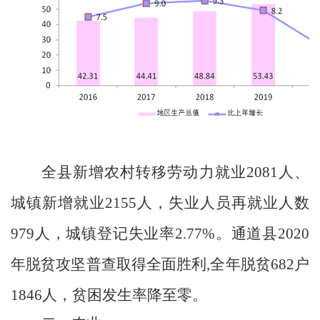
全县新增农村转移劳动力就业
2081
人、
城镇新增就业
2155
人，失业人员再就业人数
979
人，城镇登记失业率
2.77%
。通道县
2020
年脱贫攻坚普查取得全面胜利
,
全年脱贫
682
户
1846
人，贫困发生率降至
零
。