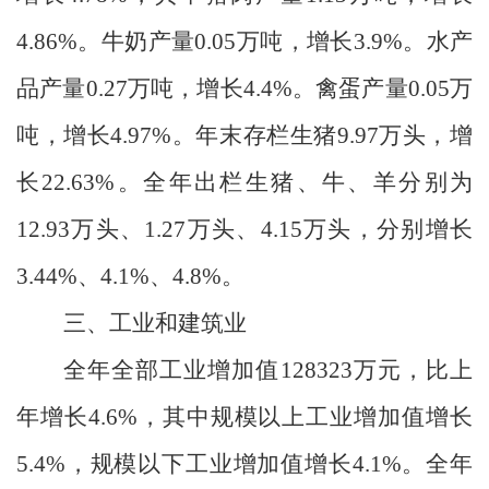
4.86%
。牛奶产量
0.05
万吨，增长
3.9%
。水产
品产量
0.27
万吨，增长
4.4%
。禽蛋产量
0.05
万
吨，增长
4.97%
。年末存栏生猪
9.97
万头，增
长
22.63%
。全年出栏生猪、牛、羊分别为
12.93
万头、
1.27
万头、
4.15
万头，分别增长
3.44%
、
4.1%
、
4.8%
。
三、工业和建筑业
全年全部工业增加值
128323
万元，比上
年增长
4.6%
，
其中规模以上工业增加值增长
5.4
%
，规模以下工业增加值增长
4.1%
。
全年