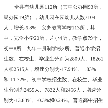
全县有幼儿园
112
所（其中公办园
93
所，
民办园
19
所），幼儿园在园幼儿人数
7104
人，增长
-6.8%
。义务教育学校
113
所，其
中，完全小学
20
所，片小
4
所，教学点
79
个，
初中
8
所，九年一贯制学校
2
所。普通小学招
生数、在校生、毕业生分别为
2809
人、
18261
人和
2515
人，增速分别为
-17.94%
、
1.83%
和
-11.72%
。初中学校招生数、在校生、毕业
生分别为
2455
人、
7832
人和
2466
人，增速分
别为
-13.83%
、
-0.3%
和
0.24%
。普通高中招生