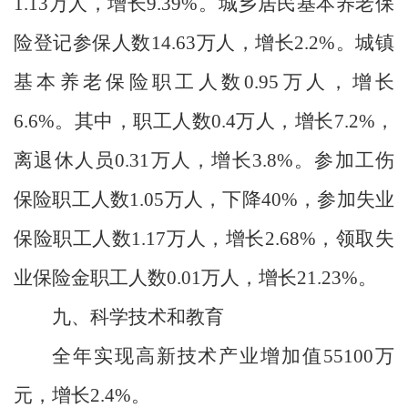
1.13
万人，增长
9.39%
。
城乡居民基本养老保
险登记参保人数
14.63
万人，增长
2.2%
。城镇
基本养老保险职工人数
0.95
万人，增长
6.6%
。其中，职工人数
0.4
万人，增长
7.2%
，
离退休人员
0.31
万人，增长
3.8%
。参加工伤
保险职工人数
1.05
万人，下降
40
%
，参加失业
保险职工人数
1.17
万人，增长
2.68%
，领取失
业保险金职工人数
0.01
万人，增长
21.23
%
。
九、科学技术和教育
全年实现高新技术产业增加值
55100
万
元，增长
2.4%
。