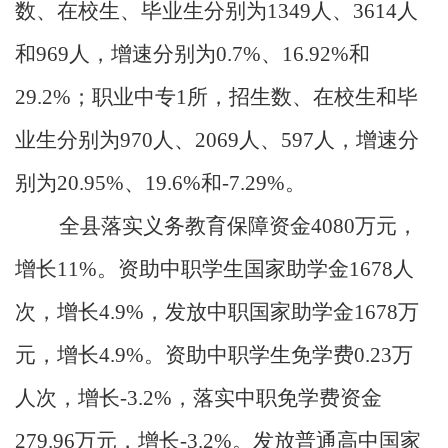
数、在校生、毕业生分别为
1349
人、
3614
人
和
969
人，增速分别为
0.7%
、
16.92%
和
29.2%
；职业中专
1
所，招生数、在校生和毕
业生分别为
970
人、
2069
人、
597
人，增速分
别为
20.95%
、
19.6%
和
-7.29%
。
全县落实义务教育保障资金
4080
万元，
增长
11%
。资助中职学生国家助学金
1678
人
次，增长
4.9%
，发放中职国家助学金
1678
万
元，增长
4.9%
。资助中职学生免学费
0.23
万
人次，增长
-3.2%
，落实中职免学费资金
279.96
万元，增长
-3.2%
。发放普通高中国家