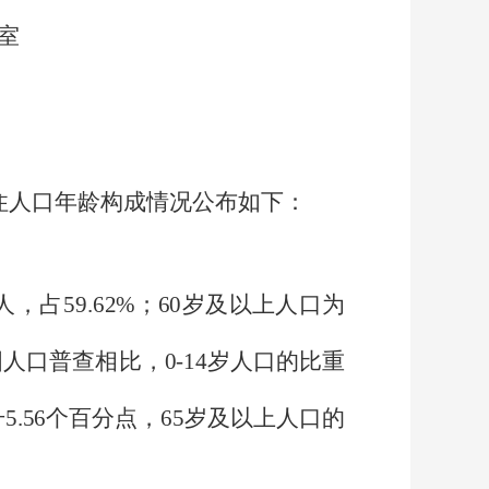
室
住人口年龄构成情况公布如下：
人，占
59
.62%
；
60
岁及以上人口为
国人口普查相比，
0-14
岁人口的比重
升
5.56
个百分点，
65
岁及以上
人口的