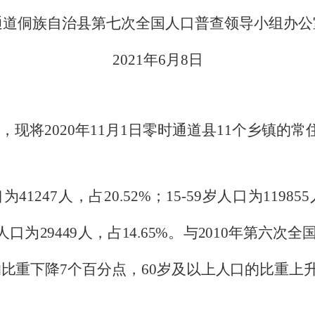
通道侗族自治县第七次全国人口普查领导小组办公
2021
年
6
月
8
日
，现将
2020
年
11
月
1
日零时通道县
11
个乡镇的常
口为
41247
人，占
20.52%
；
15-59
岁人口为
119855
人口为
29449
人，占
14.65%
。与
2010
年第六次全
的比重下降
7
个百分点，
60
岁及以上人口的比重上