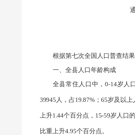
根据第七次全国人口普查结果
一、全县人口年龄构成
全县常住人口中，
0-14
岁人
39945
人，占
19.87%
；
65
岁及以上
上升
1.44
个百分点，
15-59
岁人口
比重上升
4.95
个百分点。