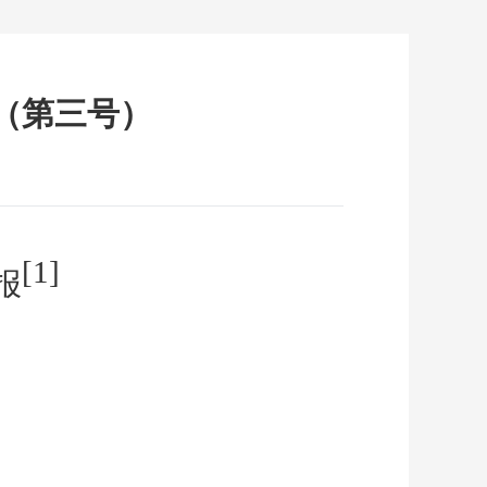
（第三号）
[1]
报