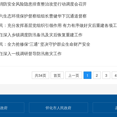
消防安全风险隐患排查整治攻坚行动调度会召开
六生态环境保护督察组组长曹健华下沉通道督察
民：充分发挥基层党组织引领作用 有力有序做好灾后重建各项
任深入乡镇调度防汛备汛及灾后恢复重建工作
民：全力抢修保“三通” 坚决守护群众生命财产安全
任深入一线调研督导防汛救灾工作
共34页
首页
上一页
1
2
3
4
民政府
怀化市人民政府