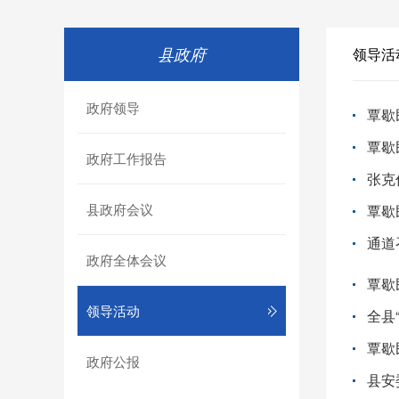
县政府
领导活
政府领导
覃歇
覃歇
政府工作报告
张克
县政府会议
覃歇
通道
政府全体会议
覃歇
领导活动
全县
覃歇
政府公报
县安