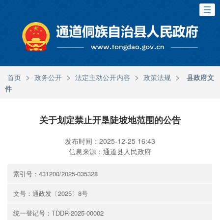
>
>
>
>
首页
政务公开
法定主动公开内容
政策法规
县政府文
件
关于划定禁止开垦陡坡地范围的公告
发布时间：2025-12-25 16:43
信息来源：通道县人民政府
索引号：431200/2025-035328
文号：通政发〔2025〕8号
统一登记号：TDDR-2025-00002