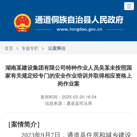
>
>
首页
专题专栏
以案释法
湖南某建设集团有限公司特种作业人员吴某未按照国
家有关规定经专门的安全作业培训并取得相应资格上
岗作业案
发布时间：2025-03-20 16:54
信息来源：通道县司法局
［案情简介］
202
3
年
9
月
7
日，通道县
住房和城乡建设