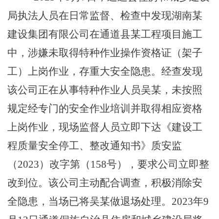
局
执法人员在日常
监督、检查
中
发现
湖南某
建设集团有限公司在
通道县某
工程项目施工
中，涉嫌未取得特种作业操作资格证（架子
工）上岗作业
，
存重大安全隐患。经查
发现
该
公司
正在从事特种作业人员
吴
某，未按照
规定经专门的安全作业培训并取得相应资格
上岗作业
，现场监督人员立即下达《建设工
程质量安全停工、整改通知书》质安监
（
2023
）改字第（
158号
），要求公司立即整
改到位。该公司主动配合调查，积极消除安
全隐患，当场已
将吴某做退场处理。
2023年9