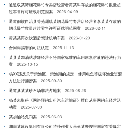
通道双某湾烟花爆竹专卖店经营者黄某科存放的烟花爆竹数量超
过零售许可证载明范围案
2026-04-09
通道侗族自治县菁芜洲镇某烟花爆竹专营店经营者李某某存放的
烟花爆竹数量超过零售许可证载明范围案
2026-02-11
黄某某再次饮酒后驾驶机动车案
2026-01-20
合同诈骗罪的司法认定
2025-11-13
某县某加油站涉嫌经营不符国家标准的车用尿素溶液的违法行为
案
2025-10-15
杨XX违反关于禁渔区、禁渔期的规定，使用电鱼等破坏渔业资源
方法进行捕捞案
2025-09-30
通道县某某砂石场非法占地案
2025-08-26
杨某未取得《网络预约出租汽车运输证》擅自从事网约车经营活
动案
2025-07-30
某加油站免罚案
2025-06-03
湖南某建设集团有限公司特种作业人员吴某未按照国家有关规定