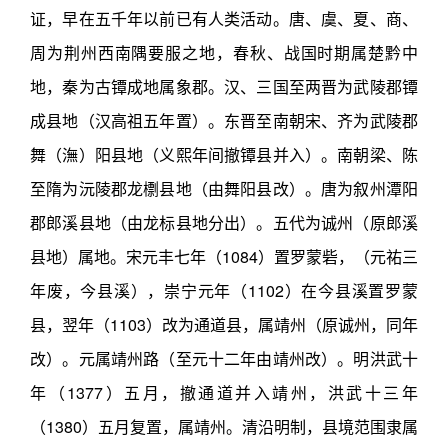
证，早在五千年以前已有人类活动。唐、虞、夏、商、
周为荆州西南隅要服之地，春秋、战国时期属楚黔中
地，秦为古镡成地属象郡。汉、三国至两晋为武陵郡镡
成县地（汉高祖五年置）。东晋至南朝宋、齐为武陵郡
舞（潕）阳县地（义熙年间撤镡县并入）。南朝梁、陈
至隋为沅陵郡龙檦县地（由舞阳县改）。唐为叙州潭阳
郡郎溪县地（由龙标县地分出）。五代为诚州（原郎溪
县地）属地。宋元丰七年（1084）置罗蒙砦，（元祐三
年废，今县溪），崇宁元年（1102）在今县溪置罗蒙
县，翌年（1103）改为通道县，属靖州（原诚州，同年
改）。元属靖州路（至元十二年由靖州改）。明洪武十
年（1377）五月，撤通道并入靖州，洪武十三年
（1380）五月复置，属靖州。清沿明制，县境范围隶属