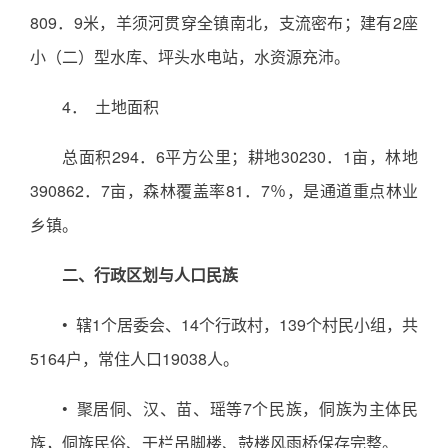
809．9米，羊须河贯穿全镇南北，支流密布；建有2座
小（二）型水库、坪头水电站，水资源充沛。
4． 土地面积
总面积294．6平方公里；耕地30230．1亩，林地
390862．7亩，森林覆盖率81．7％，是通道重点林业
乡镇。
二、行政区划与人口民族
• 辖1个居委会、14个行政村，139个村民小组，共
5164户，常住人口19038人。
• 聚居侗、汉、苗、瑶等7个民族，侗族为主体民
族，侗族民俗、干栏吊脚楼、鼓楼风雨桥保存完整。