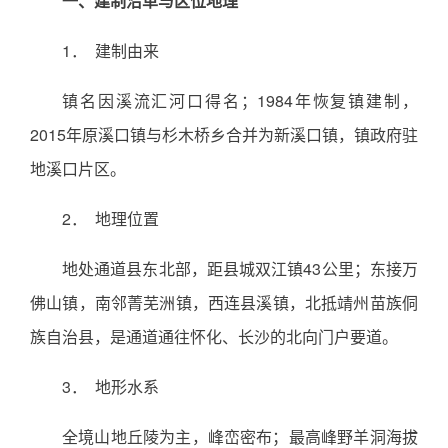
一、建制沿革与区位地理
1． 建制由来
镇名因溪流汇河口得名；1984年恢复镇建制，
2015年原溪口镇与杉木桥乡合并为新溪口镇，镇政府驻
地溪口片区。
2． 地理位置
地处通道县东北部，距县城双江镇43公里；东接万
佛山镇，南邻菁芜洲镇，西连县溪镇，北抵靖州苗族侗
族自治县，是通道通往怀化、长沙的北向门户要道。
3． 地形水系
全境山地丘陵为主，峰峦密布；最高峰野羊洞海拔