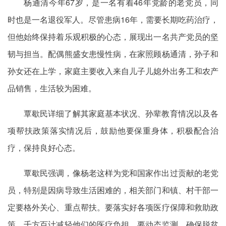
杨通清今年67岁，是一名有着46年党龄的老党员，同
时也是一名退役军人。尽管患病16年，需要长期吃药治疗，
但他始终保持着乐观积极的心态，展现出一名共产党员的坚
韧与担当。配偶熊盛女患慢性病，在家照顾杨通清，孙子和
孙女还在上学，家庭主要收入来自儿子儿媳外出务工和农产
品销售，生活较为困难。
覃歇民详细了解其家庭基本状况、孙辈教育情况以及各
项帮扶政策落实情况后，鼓励他要保重身体，积极配合治
疗，保持良好心态。
覃歇民强调，像杨老这样为党和国家作出过贡献的老党
员，特别是因病导致生活困难的，相关部门和镇、村干部一
定要格外关心、重点帮扶。要落实好各项医疗保障和救助政
策，千方百计减轻他们的医疗负担。要动态监测，确保脱贫