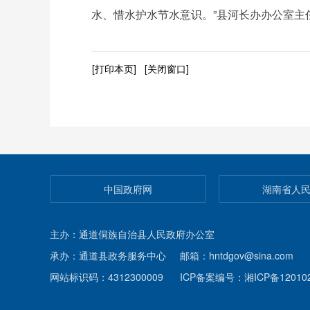
水、惜水护水节水意识。”县河长办办公室主
[打印本页]
[关闭窗口]
中国政府网
湖南省人
主办：通道侗族自治县人民政府办公室
承办：通道县政务服务中心
邮箱：hntdgov@sina.com
网站标识码：4312300009
ICP备案编号：湘ICP备120102