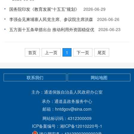
国务院印发《教育发展“十五五”规划》
2026-06-29
李强会见柬埔寨人民党主席、参议院主席洪森
2026-06-26
五方面十五条举措出台 推动利用外资固稳促优
2026-06-23
首页
上一页
1
下一页
尾页
联系我们
网站地图
主办：通道侗族自治县人民政府办公室
承办：通道县政务服务中心
邮箱：hntdgov@sina.com
网站标识码：4312300009
ICP备案编号：湘ICP备12010220号-1
湘公网安备：43123002000002号