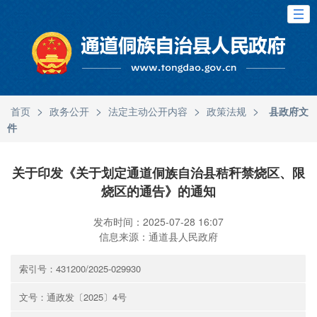
>
>
>
>
首页
政务公开
法定主动公开内容
政策法规
县政府文
件
关于印发《关于划定通道侗族自治县秸秆禁烧区、限
烧区的通告》的通知
发布时间：2025-07-28 16:07
信息来源：通道县人民政府
索引号：431200/2025-029930
文号：通政发〔2025〕4号