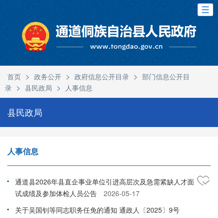
>
>
>
首页
政务公开
政府信息公开目录
部门信息公开目
>
>
录
县民政局
人事信息
县民政局
人事信息
通道县2026年县直企事业单位引进高层次及急需紧缺人才面
试成绩及参加体检人员公告
2026-05-17
关于吴国钊等同志职务任免的通知 通政人〔2025〕9号